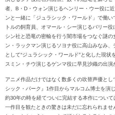
て
一
者、B・D・ウォン演じるヘンリー・ウー役に
日
ンと一緒に「ジュラシック・ワールド」で働い
を
トルの飼育員、オマール・シー演じるバリー役
ハ
シン社と恐竜の密輸を行う闇市場をつなぐ謎の
ッ
ピ
ン・ラックマン演じるソヨナ役に高山みなみ、
ー
として“ジュラシック・ワールド”と化した現状
に
スミン・チウ演じるゲンマ役に早見沙織の出演
し
ち
アニメ作品だけではなく数多くの吹替声優とし
ゃ
シック・パーク』1作目からマルコム博士を演
お
う。
約30年の時を経てついに完結する本作について
一作目を観たときの驚きは未だに忘れられませ