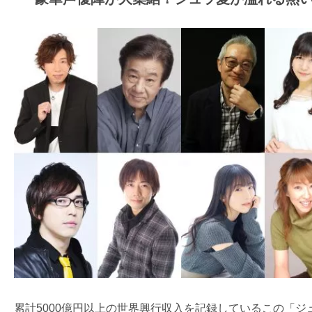
ア
登
場！
MOVIE
MARBIE（ム
ー
ビ
ー
マ
ー
ビ
ー）
は
世
界
中
累計5000億円以上の世界興行収入を記録しているこの「ジ