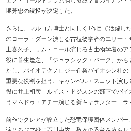
ェフ・ゴールドブラム演じる数学者のイアン・
す。
塚芳忠の続投が決定した。
映
画
さらに、マルコム博士と同じく1作目で活躍し
の
ネ
のローラ・ダーン演じる古植物学者のエリー・
タ
上喜久子、サム・ニール演じる古生物学者のア
を
役に菅生隆之、『ジュラシック・パーク』から
み
たし、バイオテクノロジー企業バイオシン社の
ん
な
重要な役割を担う、キャンベル・スコット演じ
で
役に井上和彦、ルイス・ドジスンの部下でバイ
シ
うマムドゥ・アチー演じる新キャラクター・ラ
ェ
ア
前作でクレアが設立した恐竜保護団体メンバー
し
演じるジア役に石川由依、数々の恐竜を蘇らせ