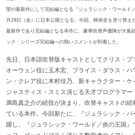
の
望の最新作にして完結編となる『ジュラシック・ワールド／
映
月29日（金）に日本公開となる。今回、映画史を塗り替え
画
最新作であり完結編となる本作に、豪華吹替声優陣が大集結
の
ネ
ック・シリーズ完結編への熱いコメントが到着した。
タ
先日、日本語吹替版キャストとしてクリス・プ
が
満
オーウェン役に玉木宏、ブライス・ダラス・ハ
載
ン・クレア役に木村佳乃、新キャラクター・ケ
な
ジャスティス・スミス演じる天才プログラマー
メ
満島真之介の続投が決まり、吹替キャストの続
デ
ィ
ている本作。今回新たに、『ジュラシック・パ
ア
躍し、『ジュラシック・ワールド／炎の王国』
で