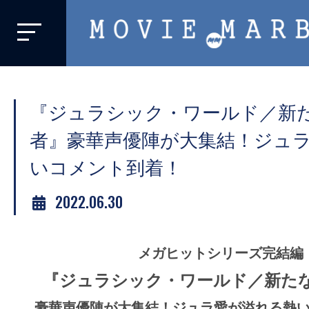
MOVIE
MARBIE
業
界
『ジュラシック・ワールド／新
初、
映
者』豪華声優陣が大集結！ジュ
画
いコメント到着！
バ
イ
2022.06.30
ラ
ル
メガヒットシリーズ完結編
メ
デ
『ジュラシック・ワールド／新た
ィ
豪華声優陣が大集結！ジュラ愛が溢れる熱