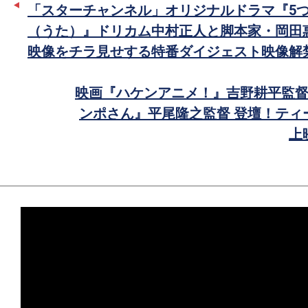
「スターチャンネル」オリジナルドラマ『5
で
（うた）』ドリカム中村正人と脚本家・岡田
シ
映像をチラ見せする特番ダイジェスト映像解
ェ
ア
映画『ハケンアニメ！』吉野耕平監督
ンポさん』平尾隆之監督 登壇！ティ
上