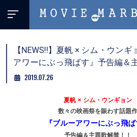
MOVIE
MARBIE
業
界
【NEWS‼️】夏帆 × シム・ウン
初、
映
アワーにぶっ飛ばす』予告編＆
画
2019.07.26
バ
イ
ラ
夏帆 × シム・ウンギョン
ル
数々の映画祭を賑わす話題
メ
デ
『ブルーアワーにぶっ飛ば
ィ
予告編＆主題歌解禁！！