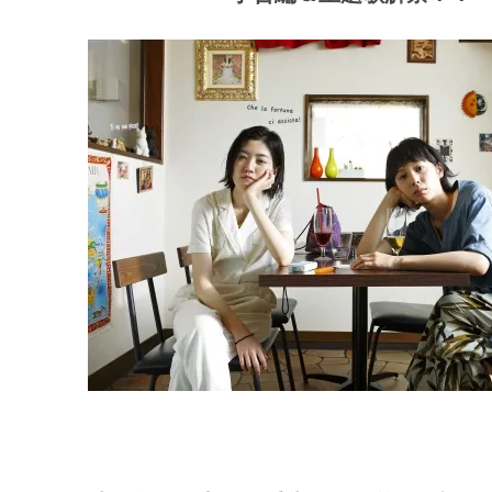
ア
登
場！
MOVIE
MARBIE（ム
ー
ビ
ー
マ
ー
ビ
ー）
は
世
界
中