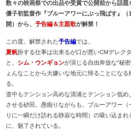
数々の映画祭での出品や受賞で公開前から話題
の
優子初監督作『ブルーアワーにぶっ飛ばす』（1
映
開）から、
予告編＆主題歌
が解禁！
画
の
ネ
この度、解禁された
予告編
では、
タ
夏帆
扮する仕事は出来るが口が悪いCMデレクタ
が
と、
シム・ウンギョン
が演じる自由奔放な“秘密
満
ょんなことから大嫌いな地元に帰ることになる
載
な
る。
メ
道中もテンション高めな清浦とテンション低め
デ
させる砂田。愚痴りながらも、ブルーアワー（
ィ
りに一瞬だけ訪れる静寂な時間）の吸い込まれ
ア
に、魅了されている。
で