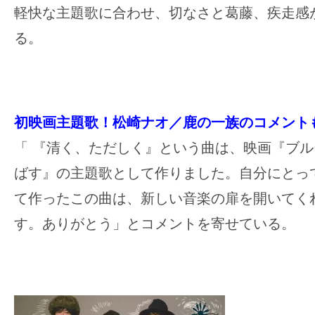
す。
軽快な主題歌に合わせ、切なさと葛藤、疾走感
映
る。
画
の
ネ
タ
初映画主題歌！松崎ナオ／鹿の一族のコメント
を
「 『清く、ただしく』という曲は、映画『ブ
み
ん
ばす』の主題歌として作りました。自分にとっ
な
て作ったこの曲は、新しい音楽の扉を開いてく
で
す。ありがとう」とコメントを寄せている。
シ
ェ
ア
し