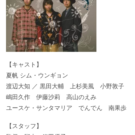
て
一
日
を
ハ
ッ
ピ
ー
【キャスト】
に
夏帆 シム・ウンギョン
し
渡辺大知 ／ 黒田大輔 上杉美風 小野敦子
ち
ゃ
嶋田久作 伊藤沙莉 高山のえみ
お
ユースケ・サンタマリア でんでん 南果歩
う。
【スタッフ】