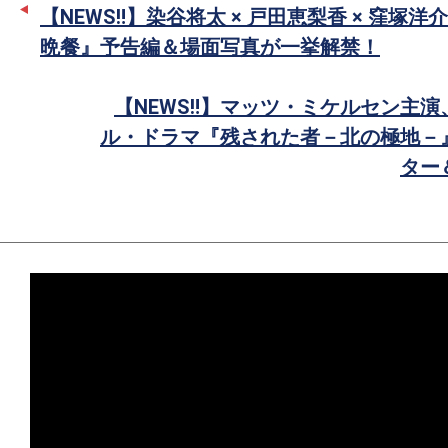
ー
ア
【NEWS‼️】染谷将太 × 戸田恵梨香 × 窪塚洋
で
晩餐』予告編＆場面写真が一挙解禁！
シ
ェ
【NEWS‼️】マッツ・ミケルセン主
ア
ル・ドラマ『残された者－北の極地－
ター