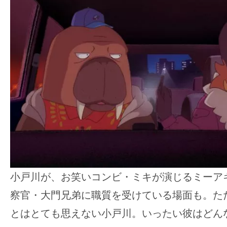
す。
映
画
の
ネ
タ
を
み
ん
な
で
シ
小戸川が、お笑いコンビ・ミキが演じるミーア
ェ
察官・大門兄弟に職質を受けている場面も。た
ア
し
とはとても思えない小戸川。いったい彼はどん