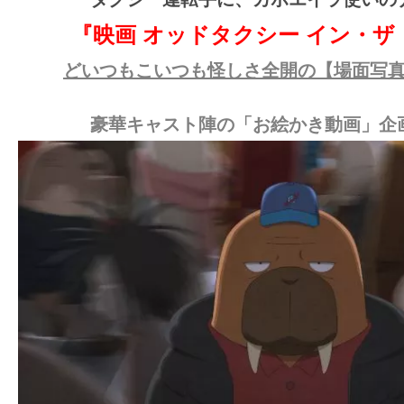
ア
『映画 オッドタクシー イン・ザ
登
場！
どいつもこいつも怪しさ全開の
【
場面写
MOVIE
MARBIE（ム
豪華キャスト陣の「お絵かき動画」企
ー
ビ
ー
マ
ー
ビ
ー）
は
世
界
中