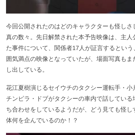
の
映
画
今回公開されたのはどのキャラクターも怪しさ
の
真の数々。先日解禁された本予告映像は、主人
ネ
た事件について、関係者17人が証言するという
タ
囲気満点の映像となっていたが、場面写真もま
が
満
し出している。
載
な
花江夏樹演じるセイウチのタクシー運転手・小
メ
チンピラ・ドブがタクシーの車内で話している
デ
ち合わせをしているようだが、どう見ても怪し
ィ
体何を企んでいるのか！？
ア
で