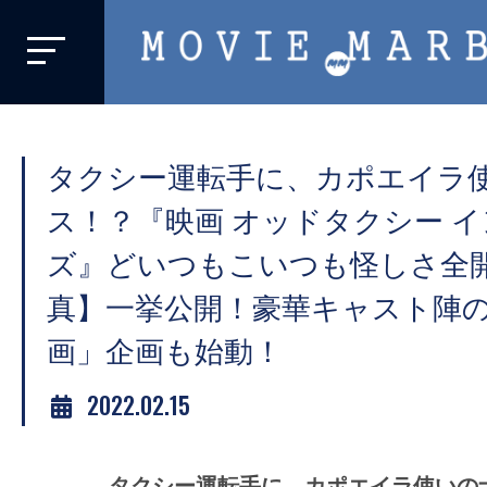
MOVIE
MARBIE
業
界
タクシー運転手に、カポエイラ
初、
映
ス！？『映画 オッドタクシー 
画
ズ』どいつもこいつも怪しさ全
バ
真】一挙公開！豪華キャスト陣
イ
ラ
画」企画も始動！
ル
2022.02.15
メ
デ
ィ
タクシー運転手に、カポエイラ使いの