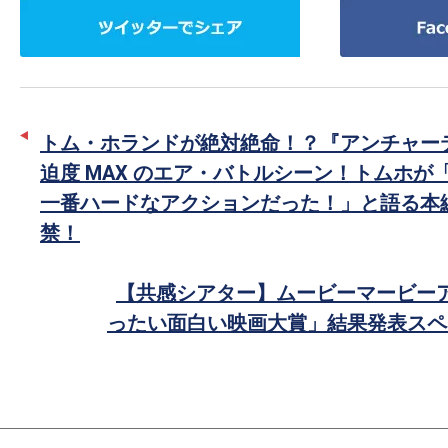
ツ
Facebook
イ
で
ッ
シ
タ
ェ
ー
ア
トム・ホランドが絶対絶命！？『アンチャー
で
迫度 MAX のエア・バトルシーン！トムホが
シ
一番ハードなアクションだった！」と語る本
ェ
禁！
ア
【共感シアター】ムービーマービーア
ったい面白い映画大賞」結果発表スペ