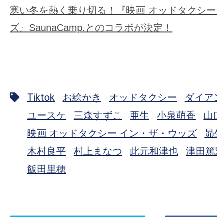
寒い冬を熱く乗り切る！『映画 オッドタクシー
ズ』SaunaCamp.とのコラボが決定！
Tiktok
お絵かき
オッドタクシー
ダイア
ユースケ
三森すずこ
亜生
小泉萌香
山
映画 オッドタクシー イン・ザ・ウッズ
昴
木村良平
村上まなつ
此元和津也
津田篤
飯田里穂