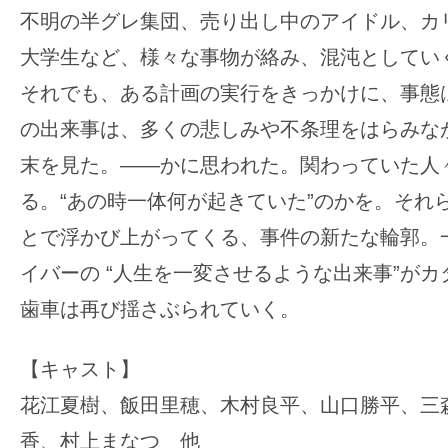
不明の半グレ集団、売り出し中のアイドル、カ
大学生など、様々な事物が絡み、混沌としてい
それでも、ある計画の実行をきっかけに、事態
の出来事は、多くの悲しみや不条理をはらみな
末を見た。――かに思われた。
関わっていた人
る。“あの時一体何が起きていた”のかを。
それ
とで浮かび上がってくる、事件の新たな輪郭。
イバーの “人生を一変させるような出来事”が
歯車は再び揺さぶられていく。
【キャスト】
花江夏樹、飯田里穂、木村良平、山口勝平、三
香、村上まなつ 他