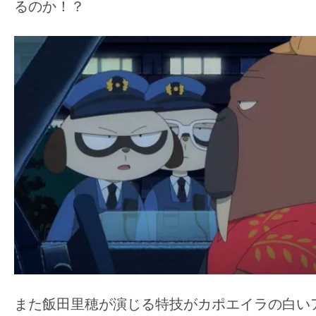
て
るのか！？
一
日
を
ハ
ッ
ピ
ー
に
し
ち
ゃ
お
う。
また飯田里穂が演じる特技がカポエイラの白い