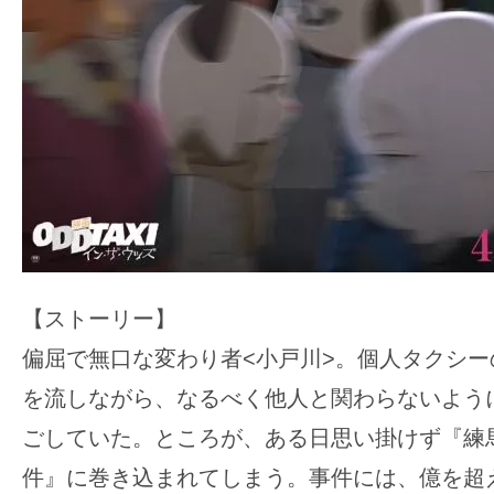
【ストーリー】
偏屈で無口な変わり者<小戸川>。
個人タクシー
を流しながら、なるべく他人と関わらないよう
ごしていた。
ところが、ある日思い掛けず『練
件』に巻き込まれてしまう。事件には、億を超