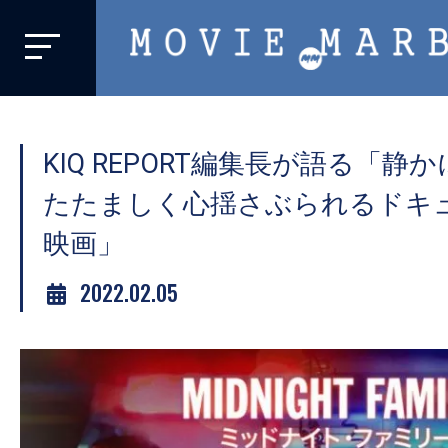
MOVIE
MARBIE
業
界
KIQ REPORT編集長が語る「静
初、
映
たたましく心揺さぶられるドキ
画
映画」
バ
イ
2022.02.05
ラ
ル
メ
デ
ィ