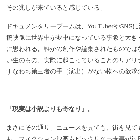
その兆しが来ていると感じている。
の
映
画
ドキュメンタリーブームは、YouTuberやSN
の
稿映像に世界中が夢中になっている事象と大き
ネ
に思われる。誰かの創作や編集されたものでは
タ
い生のもの、実際に起こっていることのリアリ
が
満
すなわち第三者の手（演出）がない物への欲求
載
な
メ
デ
「現実は小説よりも奇なり」
。
ィ
ア
まさにその通り。ニュースを見ても、街を見て
で
も、フィクション映画もビックリな出来事が毎