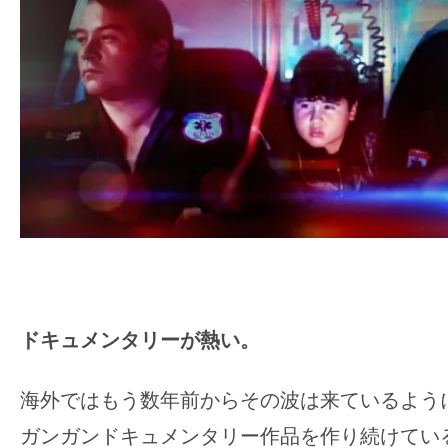
ア
登
場！
MOVIE
MARBIE（ム
ー
ビ
ー
マ
ー
ビ
ー）
ドキュメンタリーが熱い。
は
世
海外ではもう数年前からその波は来ているように感じ
界
ガンガンドキュメンタリー作品を作り続けてい
中