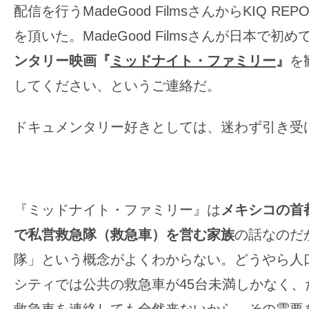
て
配信を行うMadeGood FilmsさんからKIQ R
一
を頂いた。MadeGood Filmsさんが日本で初
日
を
ンタリー映画『
ミッドナイト・ファミリー
』
を
ハ
してください、というご連絡だ。
ッ
ピ
ドキュメンタリー好きとしては、迷わず引き受
ー
に
し
ち
『ミッドナイト・ファミリー』は
メキシコの首
ゃ
で私営救急隊（救急車）を営む家族
の話なのだ
お
う。
隊」という概念がよくわからない。どうやら人口
シティでは公共の救急車が45台未満しかなく、