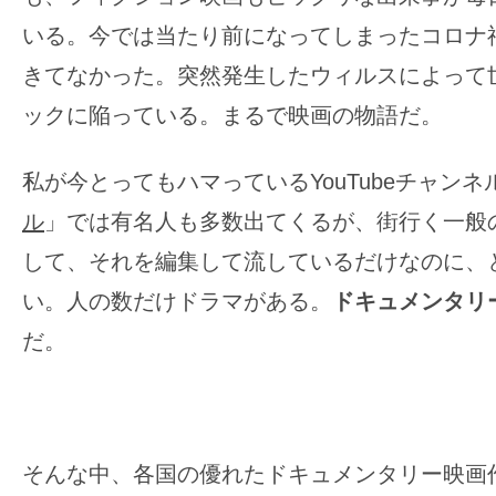
す。
いる。今では当たり前になってしまったコロナ
映
きてなかった。突然発生したウィルスによって
画
の
ックに陥っている。まるで映画の物語だ。
ネ
タ
私が今とってもハマっているYouTubeチャンネ
を
ル
」では有名人も多数出てくるが、街行く一般
み
して、それを編集して流しているだけなのに、
ん
い。人の数だけドラマがある。
ドキュメンタリ
な
で
だ。
シ
ェ
ア
し
そんな中、各国の優れたドキュメンタリー映画