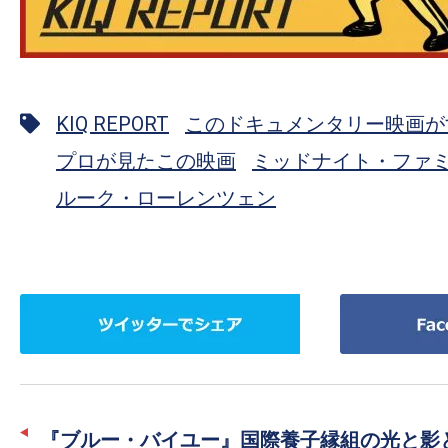
KIQ REPORT
このドキュメンタリー映画が
プロが見たこの映画
ミッドナイト・ファ
ルーク・ローレンツェン
ツ
Facebook
イ
で
ッ
シ
タ
ェ
ー
ア
『ブルー・バイユー』国際養子縁組の光と影