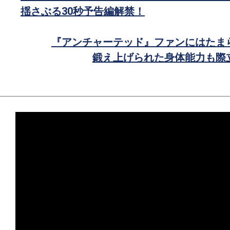
で
揺さぶる30秒予告編解禁！
シ
ェ
『アンチャーテッド』ファンにはたま
ア
鍛え上げられた身体能力も際