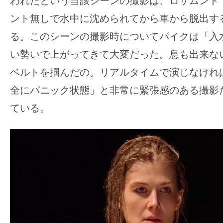
われたという当該シーンの撮影は、
ロザムンド
す。
ント無しで水中に沈められてから車から脱出す
映
画
る。
このシーンの撮影時についてパイクは「入
の
い勢いで上がってきて大変だった。
息も出来な
ネ
ベルトを掴んだの。リアルタイムで演じなけれ
タ
全にパニック状態」と非常に緊張感のある撮影
を
み
ている。
ん
な
で
シ
ェ
ア
し