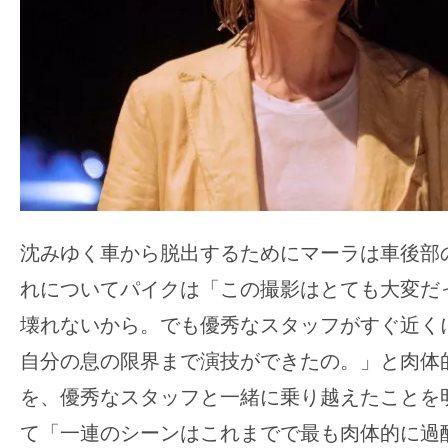
て
一
日
を
ハ
ッ
ピ
ー
に
沈みゆく車から脱出する
ためにマーラは車後部
し
ち
れについてパイクは「この撮影はとても大変だ
ゃ
壊れないから。でも優秀なスタッフがすぐ近く
お
自分の息の限界まで演技ができたの。」と肉体
う。
を、優秀なスタッフと一緒に乗り越えたことを
て「一連のシーンはこれまでで最も肉体的に過