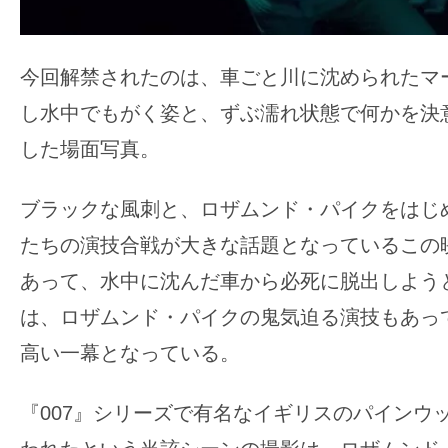
の
映
今回解禁されたのは、車ごと川に沈められたマ
画
の
し水中でもがく姿と、ずぶ濡れ状態で何かを決
ネ
した場面写真。
タ
が
ブラックな風刺と、ロザムンド・パイクをはじ
満
たちの演技合戦が大きな話題となっているこの
載
あって、水中に沈んだ車から必死に脱出しよう
な
メ
は、ロザムンド・パイクの鬼気迫る演技もあっ
デ
高い一幕となっている。
ィ
ア
『007』シリーズで有名なイギリスのパインウ
で