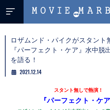
MOVIE
MARBIE
業
界
ロザムンド・パイクがスタント
初、
映
『パーフェクト・ケア』水中脱
画
を語る！
バ
イ
2021.12.14
ラ
ル
スタント無しで熱演！
メ
デ
『パーフェクト・ケ
ィ