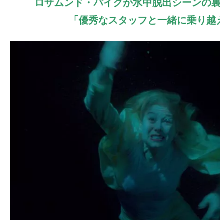
ロザムンド・パイクが水中脱出シーンの
ア
登
「優秀なスタッフと一緒に乗り越
場！
MOVIE
MARBIE（ム
ー
ビ
ー
マ
ー
ビ
ー）
は
世
界
中