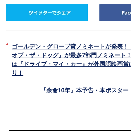
ツ
Facebook
イ
で
ッ
シ
タ
ェ
ー
ア
ゴールデン・グローブ賞ノミネートが発表！
で
オブ・ザ・ドッグ』が最多7部門ノミネート
シ
は『ドライブ・マイ・カー』が外国語映画賞
ェ
り！
ア
『余命10年』本予告・本ポスター