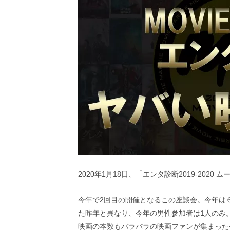
ビ
ー）
は
世
界
中
の
映
画
の
ネ
タ
が
満
載
な
メ
2020年1月18日、「エンタ診断2019-202
デ
ィ
ア
今年で2回目の開催となるこの座談会。今年は
で
た昨年と異なり、今年の男性参加者は1人のみ
す。
映
映画の本数もバラバラの映画ファンが集まった