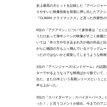
史上最高の大ヒットを記録した『アベンジャー
りやすいに映像技術を前面に押し出したアクシ
『CLIMAX クライマックス』と言った作家
6位の『アクアマン』について参加者は「とに
うだけあって海中シーンの映像がすごく綺麗だっ
いては「作り方や引き込まれ方が他の作品と比
がらに物語の方もぶっ飛んでいるドラッグムー
ったのではないかと錯覚してしまうような映画
1位の『アベンジャーズ/エンドゲーム』の話
ターでやるようなコアな映画ばかり観ていて、
出た。また11年という長期シリーズというこ
声も上がった。
3位の『スパイダーマン：スパイダーバース』
った！」と言うコメントが続出。今までのアニ