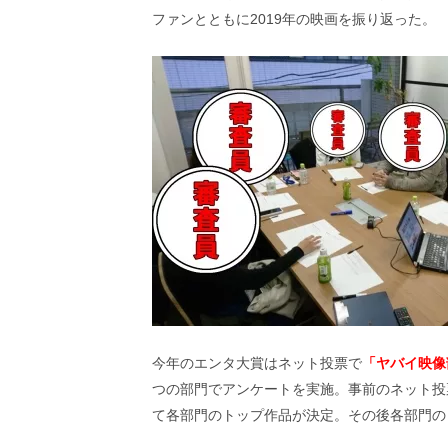
画
ファンとともに2019年の映画を振り返った。
の
ネ
タ
を
み
ん
な
で
シ
ェ
ア
し
て
一
日
を
ハ
今年のエンタ大賞はネット投票で
「ヤバイ映像
ッ
つの部門でアンケートを実施。事前のネット投
ピ
ー
て各部門のトップ作品が決定。その後各部門の
に