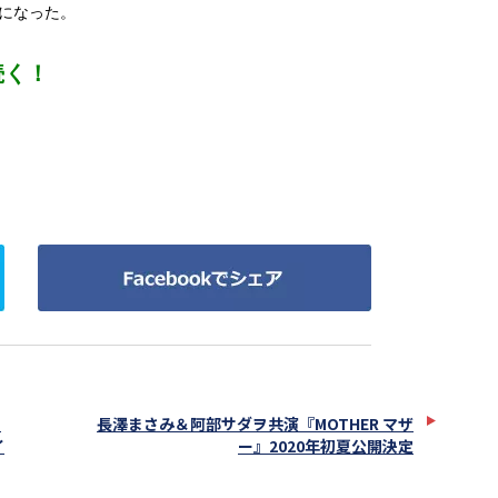
になった。
続く！
Facebook
で
シ
ェ
ア
・
長澤まさみ＆阿部サダヲ共演『MOTHER マザ
イ
ー』2020年初夏公開決定