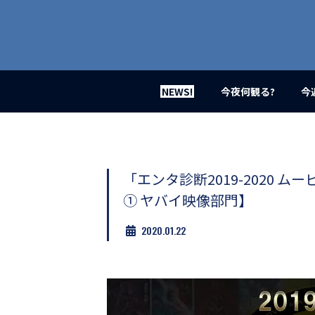
業
界
初、
映
画
バ
イ
NEWS!
今夜何観る?
今
ラ
ル
メ
デ
ィ
ア
「エンタ診断2019-2020 
登
① ヤバイ映像部門】
場！
MOVIE
2020.01.22
MARBIE（ム
ー
ビ
ー
マ
ー