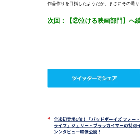
作品作りを目指したようだが、まさにその通り
次回：【②泣ける映画部門】へ
ツ
イ
ッ
タ
ー
で
シ
ェ
全米初登場1位！『バッドボーイズ フォー
ア
ライフ』ジェリー・ブラッカイマーの特別
ンンタビュー映像公開！