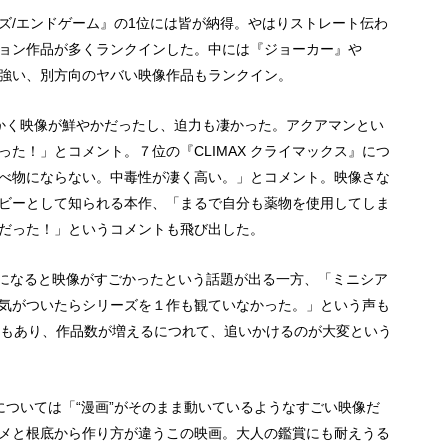
ズ/エンドゲーム』の1位には皆が納得。やはりストレート伝わ
ョン作品が多くランクインした。中には『ジョーカー』や
性の強い、別方向のヤバい映像作品もランクイン。
かく映像が鮮やかだったし、迫力も凄かった。アクアマンとい
た！」とコメント。７位の『CLIMAX クライマックス』につ
べ物にならない。中毒性が凄く高い。」とコメント。映像さな
ビーとして知られる本作、「まるで自分も薬物を使用してしま
だった！」というコメントも飛び出した。
題になると映像がすごかったという話題が出る一方、「ミニシア
気がついたらシリーズを１作も観ていなかった。」という声も
ともあり、作品数が増えるにつれて、追いかけるのが大変という
については「“漫画”がそのまま動いているようなすごい映像だ
メと根底から作り方が違うこの映画。大人の鑑賞にも耐えうる