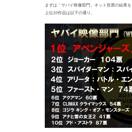
し
まずは「ヤバイ映像部門」ネット投票の結果を
ち
上位10作品は以下の通り。
ゃ
お
う。