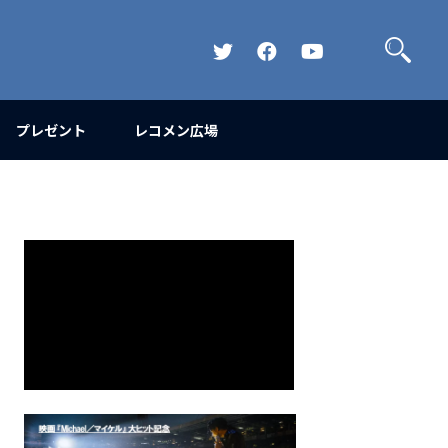
検
索
Official
Official
Official
Twitter
FaceBook
YouTube
Channel
プレゼント
レコメン広場