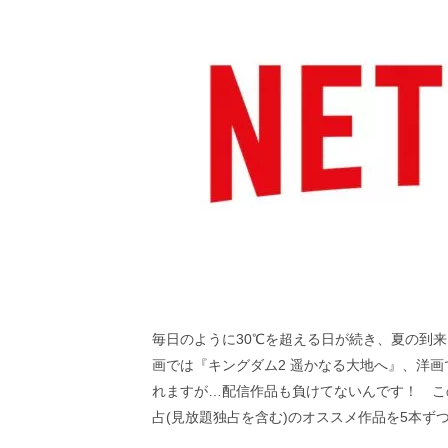
ビ
ー）
は
世
界
中
の
映
画
の
ネ
タ
が
満
載
な
メ
毎日のように30℃を超える日が続き、夏の到
デ
ィ
画では『キングダム2 遥かなる大地へ』、洋
ア
れますが…配信作品も負けてないんです！ こ
で
占(見放題独占を含む)のオススメ作品を5本
す。
映