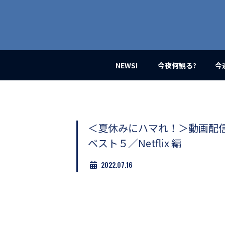
業
界
初、
映
画
バ
イ
NEWS!
今夜何観る?
今
ラ
ル
メ
デ
ィ
ア
＜夏休みにハマれ！＞動画配
登
ベスト５／Netflix 編
場！
MOVIE
2022.07.16
MARBIE（ム
ー
ビ
ー
マ
ー