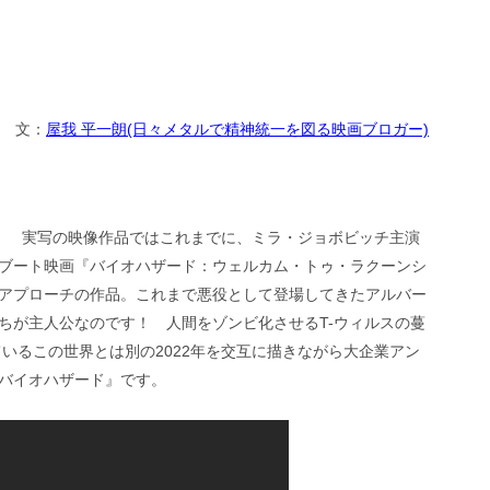
文：
屋我 平一朗(日々メタルで精神統一を図る映画ブロガー)
！ 実写の映像作品ではこれまでに、ミラ・ジョボビッチ主演
ブート映画『バイオハザード：ウェルカム・トゥ・ラクーンシ
アプローチの作品。これまで悪役として登場してきたアルバー
ちが主人公なのです！ 人間をゾンビ化させるT-ウィルスの蔓
ているこの世界とは別の2022年を交互に描きながら大企業アン
バイオハザード』です。