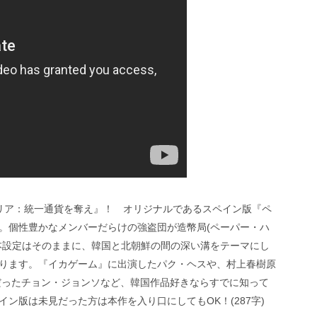
リア：統一通貨を奪え』！ オリジナルであるスペイン版『ペ
。個性豊かなメンバーだらけの強盗団が造幣局(ペーパー・ハ
本設定はそのままに、韓国と北朝鮮の間の深い溝をテーマにし
ります。『イカゲーム』に出演したパク・ヘスや、村上春樹原
だったチョン・ジョンソなど、韓国作品好きならすでに知って
ン版は未見だった方は本作を入り口にしてもOK！(287字)