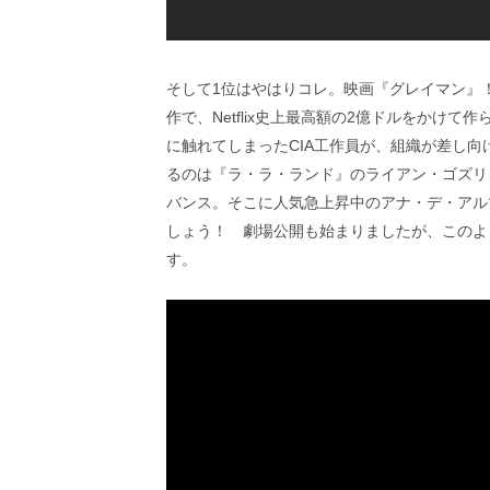
そして1位はやはりコレ。映画『グレイマン』
作で、Netflix史上最高額の2億ドルをかけ
に触れてしまったCIA工作員が、組織が差し
るのは『ラ・ラ・ランド』のライアン・ゴズリ
バンス。そこに人気急上昇中のアナ・デ・アル
しょう！ 劇場公開も始まりましたが、このよ
す。