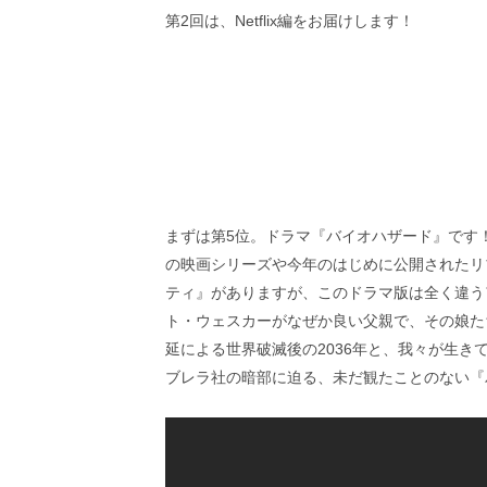
画
第2回は、Netflix編をお届けします！
の
ネ
タ
を
み
ん
な
で
シ
ェ
まずは第5位。ドラマ『バイオハザード』です
ア
の映画シリーズや今年のはじめに公開されたリ
し
ティ』がありますが、このドラマ版は全く違う
て
一
ト・ウェスカーがなぜか良い父親で、その娘た
日
延による世界破滅後の2036年と、我々が生き
を
ブレラ社の暗部に迫る、未だ観たことのない『
ハ
ッ
ピ
ー
に