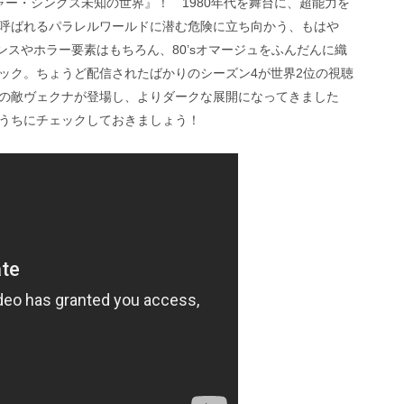
ー・シングス未知の世界』！ 1980年代を舞台に、超能力を
呼ばれるパラレルワールドに潜む危険に立ち向かう、もはや
スペンスやホラー要素はもちろん、80’sオマージュをふんだんに織
ック。ちょうど配信されたばかりのシーズン4が世界2位の視聴
の敵ヴェクナが登場し、よりダークな展開になってきました
うちにチェックしておきましょう！