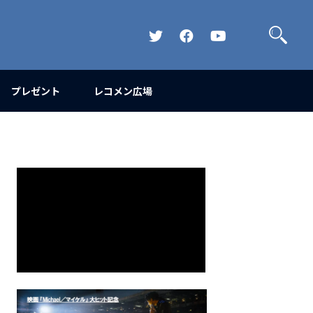
検
索
Official
Official
Official
Twitter
FaceBook
YouTube
Channel
プレゼント
レコメン広場