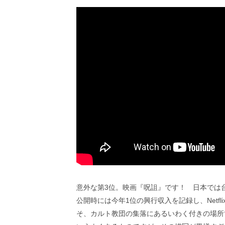
意外な第3位。映画『呪詛』です！ 日本では
公開時には今年1位の興行収入を記録し、Netf
そ、カルト教団の集落にあるいわく付きの場所