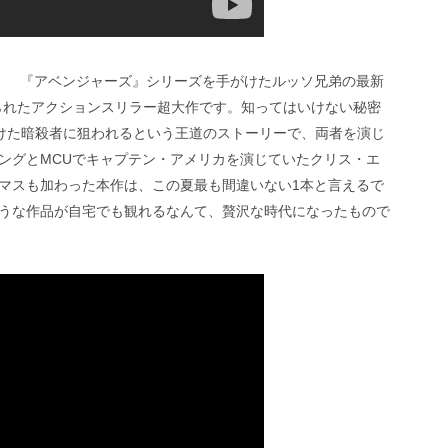
！ 『アベンジャーズ』シリーズを手がけたルッソ兄弟の最新
て作られたアクションスリラー超大作です。知ってはいけない秘密
向けた暗殺者に狙われるという王道のストーリーで、両者を演じ
ングとMCUでキャプテン・アメリカを演じていたクリス・エ
マスも加わった本作は、この夏最も間違いない1本と言えるで
うな作品が自宅でも観れるなんて、贅沢な時代になったもので