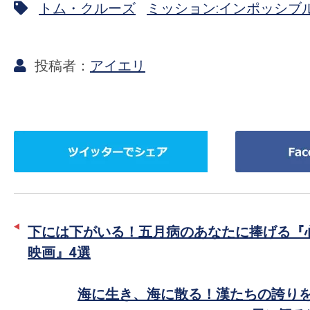
トム・クルーズ
ミッション:インポッシブ
アイエリ
ツ
Facebook
イ
で
ッ
シ
タ
ェ
ー
ア
下には下がいる！五月病のあなたに捧げる『
で
映画』4選
シ
ェ
海に生き、海に散る！漢たちの誇りを
ア