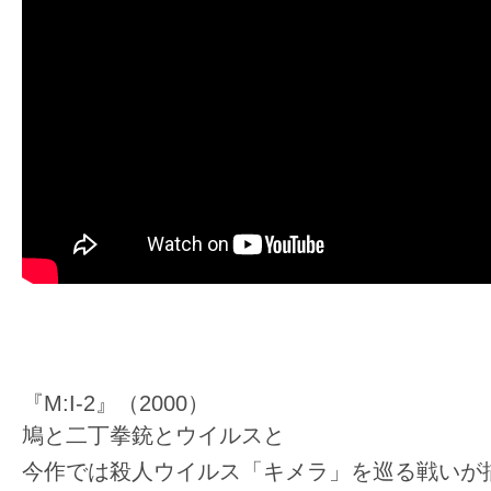
て
一
日
を
ハ
ッ
ピ
ー
に
し
ち
ゃ
お
『M:I-2』（2000）
う。
鳩と二丁拳銃とウイルスと
今作では殺人ウイルス「キメラ」を巡る戦いが