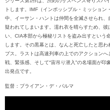
シリーズ第1作は、渋めのサスペンス寄りスパ
す。
トします。IMF（インポッシブル・ミッション
映
画
中、イーサン・ハントは仲間を全滅させられ、
の
疑われてしまいます。濡れ衣を晴らすため、彼
ネ
い、CIA本部から極秘リストを盗み出すという
タ
します。その黒幕とは、なんと死亡したと思わ
を
み
プス。ラストは高速列車の上でのアクションへ
ん
戦、緊張感、そして“宙吊り潜入”の名場面が印
な
出発点です。
で
シ
監督：ブライアン・デ・パルマ
ェ
ア
し