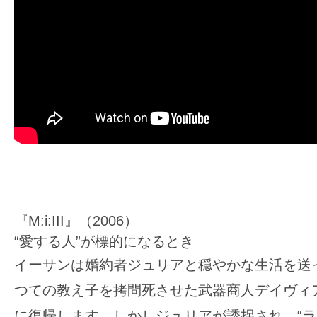
『M:i:III』（2006）
“愛する人”が標的になるとき
イーサンは婚約者ジュリアと穏やかな生活を送
つての教え子を拷問死させた武器商人デイヴィ
に復帰します。しかしジュリアが誘拐され、“ラ