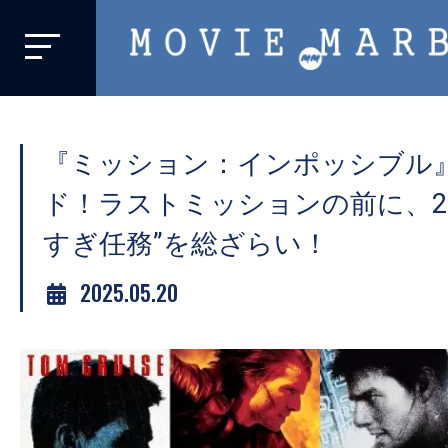
MOVIE
MARBIE
業
界
『ミッション：インポッシブル
初、
映
ド！ラストミッションの前に、2
画
すぎ任務”を総ざらい！
バ
イ
2025.05.20
ラ
ル
メ
デ
ィ