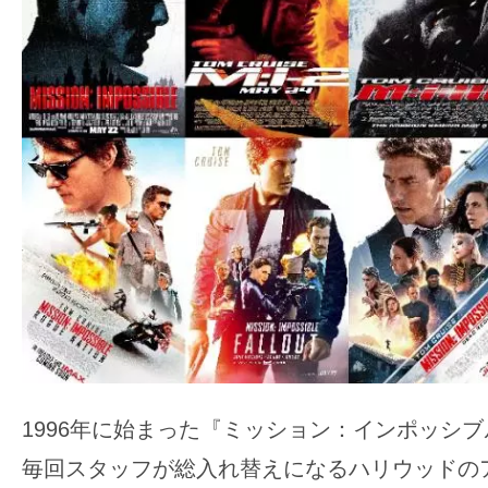
ア
登
場！
MOVIE
MARBIE（ム
ー
ビ
ー
マ
ー
ビ
ー）
は
世
1996年に始まった『ミッション：インポッシ
界
毎回スタッフが総入れ替えになるハリウッドの
中