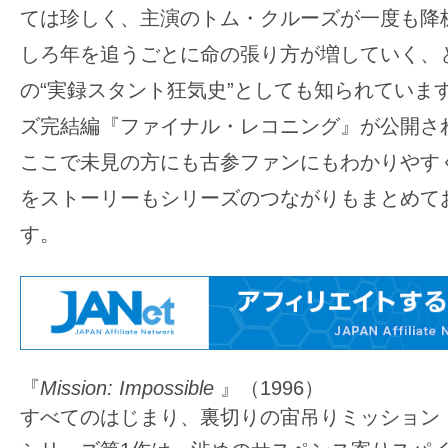
ては珍しく、主演のトム・クルーズが一度も降
の
しろ年を追うごとに命の張り方が増していく、
映
画
の“実録スタント狂気史”としても知られていま
の
ズ完結編『ファイナル・レコニング』が公開さ
ネ
ここで未見の方にも古参ファンにもわかりやす
タ
をストーリーもシリーズのつながりもまとめて
が
満
す。
載
な
メ
デ
ィ
『
Mission: Impossible
』（1996）
ア
すべてのはじまり、裏切りの宙吊りミッション
で