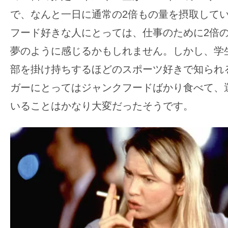
て
一
で、なんと一日に通常の2倍もの量を摂取して
日
フード好きな人にとっては、仕事のために2倍
を
夢のように感じるかもしれません。しかし、学
ハ
部を掛け持ちするほどのスポーツ好きで知られ
ッ
ガーにとってはジャンクフードばかり食べて、
ピ
ー
いることはかなり大変だったそうです。
に
し
ち
ゃ
お
う。