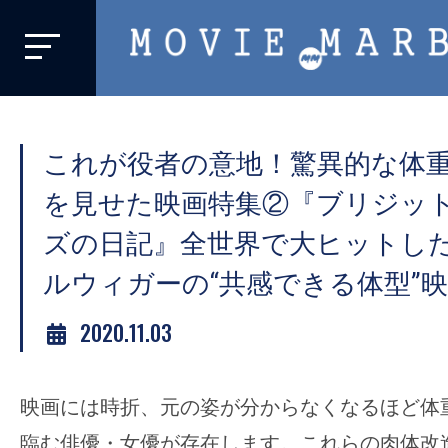
MOVIE
MARBIE
業
界
これが役者の意地！驚異的な体
初、
映
を見せた映画特集②『ブリジッ
画
ズの日記』全世界で大ヒットし
バ
ルウィガーの“共感できる体型”
イ
ラ
2020.11.03
ル
メ
デ
映画には時折、元の姿が分からなくなるほど体
ィ
臨む俳優・女優が存在します。これらの肉体改