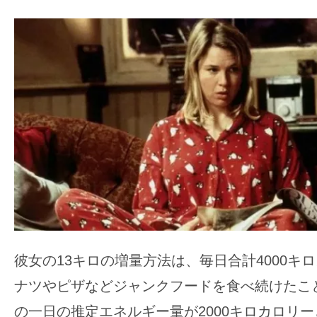
す。
映
画
の
ネ
タ
を
み
ん
な
で
シ
ェ
彼女の13キロの増量方法は、毎日合計4000キ
ア
ナツやピザなどジャンクフードを食べ続けたこ
し
の一日の推定エネルギー量が2000キロカロリ