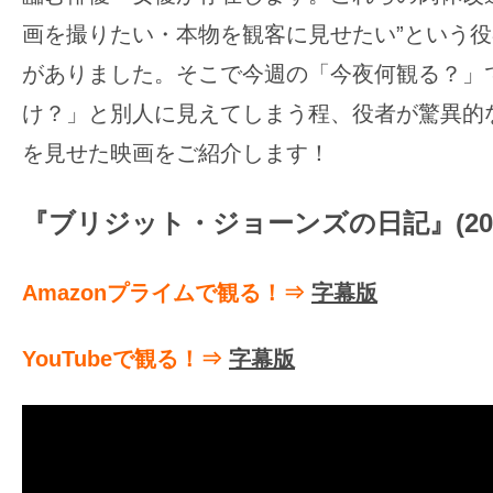
ア
画を撮りたい・本物を観客に見せたい”という
登
場！
がありました。そこで今週の「今夜何観る？」
MOVIE
け？」と別人に見えてしまう程、役者が驚異的
MARBIE（ム
を見せた映画をご紹介します！
ー
ビ
『ブリジット・ジョーンズの日記』(200
ー
マ
Amazon
プライムで観る！
⇒
字幕版
ー
ビ
YouTubeで観る！⇒
字幕版
ー）
は
世
界
中