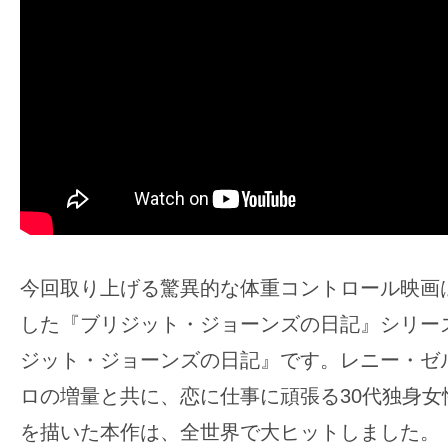
の
映
画
の
ネ
タ
が
満
載
な
今回取り上げる驚異的な体重コントロール映画
メ
した『ブリジット・ジョーンズの日記』シリー
デ
ジット・ジョーンズの日記』です。レニー・ゼル
ィ
ロの増量と共に、恋に仕事に頑張る30代独身女
ア
で
を描いた本作は、全世界で大ヒットしました。