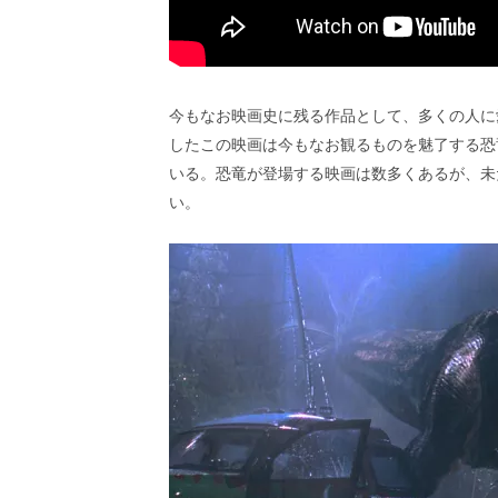
画
の
ネ
タ
を
今もなお映画史に残る作品として、多くの人に
み
したこの映画は今もなお観るものを魅了する恐
ん
な
いる。恐竜が登場する映画は数多くあるが、未
で
い。
シ
ェ
ア
し
て
一
日
を
ハ
ッ
ピ
ー
に