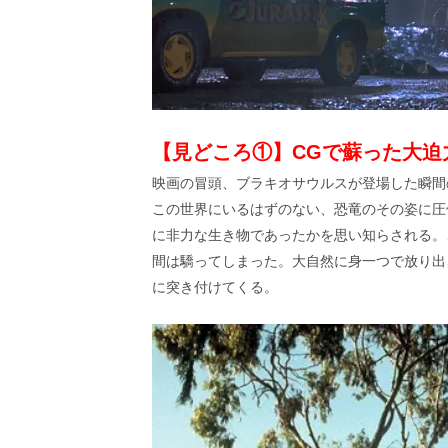
し
ち
ゃ
お
う。
【見どころ①】CGで蘇った大迫
映画の冒頭、ブラキオサウルスが登場した瞬間
この世界にいるはずのない、恐竜のその姿に圧
に非力な生き物であったかを思い知らされる。
間は驕ってしまった。大自然に身一つで放り出
に突き付けてくる。