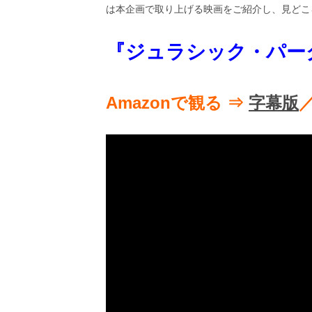
ビ
は本企画で取り上げる映画をご紹介し、見どこ
ー）
は
世
『ジュラシック・パーク』
界
中
の
映
Amazonで観る ⇒
字幕版
画
の
ネ
タ
が
満
載
な
メ
デ
ィ
ア
で
す。
映