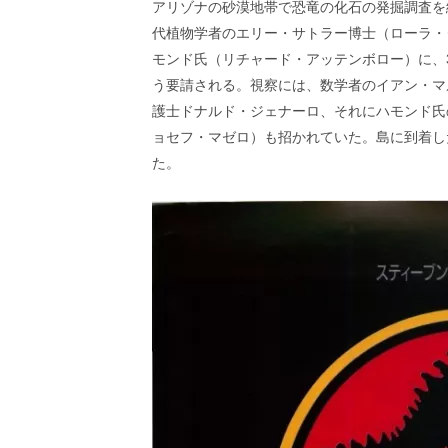
アリゾナの砂漠地帯で恐竜の化石の発掘調査を
代植物学者のエリー・サトラー博士（ローラ・
モンド氏（リチャード・アッテンボロー）に、
う要請される。視察には、数学者のイアン・マ
護士ドナルド・ジェナーロ、それにハモンド氏
ョセフ・マゼロ）も招かれていた。島に到着し
た。