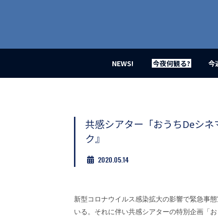
業
界
初、
映
画
バ
イ
NEWS!
今夜何観る?
今
ラ
ル
メ
デ
ィ
ア
共感シアター「おうちDeシネマW
登
ク』
場！
MOVIE
2020.05.14
MARBIE（ム
ー
ビ
ー
マ
新型コロナウイルス感染拡大の影響で緊急事態
ー
いる。それに伴い共感シアターの特別企画「おう