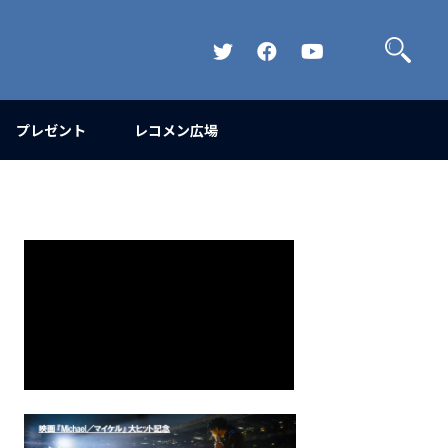
検
索
Official
Official
Official
Twitter
FaceBook
YouTube
Channel
プレゼント
レコメン広場