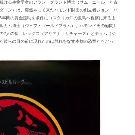
続ける生物学者のアラン・グラント博士（サム・ニール）と古
ダーン）は、突然やって来たハモンド財団の創立者ジョン・ハ
3年間の資金援助を条件にコスタリカ沖の孤島へ視察に来るよ
ルカム博士（ジェフ・ゴールドブラム）、ハモンド氏の顧問弁
の2人の孫、レックス（アリアナ・リチャーズ）とティム（ジ
た彼らの目の前に現れたのは群れをなす本物の恐竜たちだっ