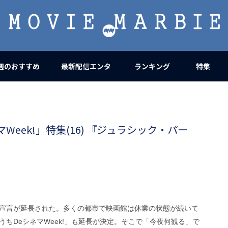
MOVIE
MARBIE
週のおすすめ
最新配信エンタ
ランキング
特集
eek!」特集(16) 『ジュラシック・パー
宣言が延長された。多くの都市で映画館は休業の状態が続いて
ちDeシネマWeek!」も延長が決定。そこで「今夜何観る」で