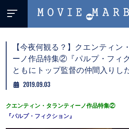
MOVIE
MARBIE
業
界
【今夜何観る？】クエンティン
初、
映
ーノ作品特集②『パルプ・フィ
画
ともにトップ監督の仲間入りし
バ
イ
2019.09.03
ラ
ル
クエンティン・タランティーノ作品特集②
メ
デ
『パルプ・フィクション』
ィ