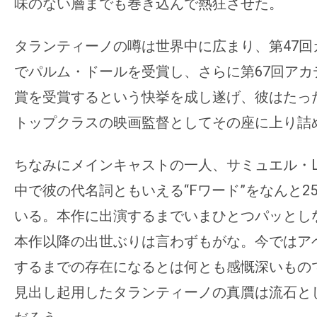
て
味のない層までも巻き込んで熱狂させた。
一
日
タランティーノの噂は世界中に広まり、第47回
を
でパルム・ドールを受賞し、さらに第67回アカ
ハ
賞を受賞するという快挙を成し遂げ、彼はたっ
ッ
トップクラスの映画監督としてその座に上り詰
ピ
ー
に
ちなみにメインキャストの一人、サミュエル・
し
中で彼の代名詞ともいえる“Fワード”をなんと2
ち
いる。本作に出演するまでいまひとつパッとし
ゃ
本作以降の出世ぶりは言わずもがな。今ではア
お
う。
するまでの存在になるとは何とも感慨深いもの
見出し起用したタランティーノの真贋は流石と