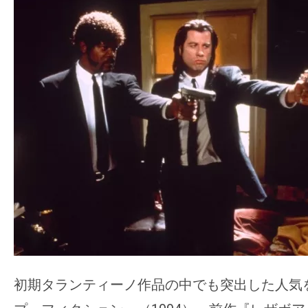
ア
登
場！
MOVIE
MARBIE（ム
ー
ビ
ー
マ
ー
ビ
ー）
は
世
初期タランティーノ作品の中でも突出した人気
界
中