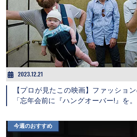
の
映
画
の
ネ
タ
が
満
2023.12.21
載
な
【プロが見たこの映画】ファッション
メ
「忘年会前に『ハングオーバー!』を。
デ
ィ
ア
今週のおすすめ
で