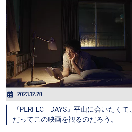
す。
映
画
の
ネ
タ
を
み
ん
な
で
2023.12.20
シ
ェ
『PERFECT DAYS』平山に会いた
ア
だってこの映画を観るのだろう。
し