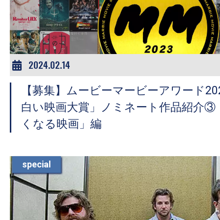
ア
登
場！
MOVIE
MARBIE（ム
2024.02.14
ー
【募集】ムービーマービーアワード20
ビ
ー
白い映画大賞」ノミネート作品紹介③
マ
くなる映画」編
ー
ビ
ー）
special
は
世
界
中