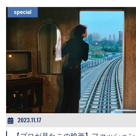
て
一
special
日
を
ハ
ッ
ピ
ー
に
し
ち
ゃ
お
う。
2023.11.17