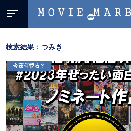
MOVIE
MARBIE
業
界
検索結果：つみき
初、
映
画
今夜何観る？
バ
イ
ラ
ル
メ
デ
ィ