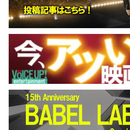
す。
映
画
の
ネ
タ
を
み
ん
な
で
シ
ェ
ア
し