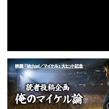
の
映
画
の
ネ
タ
が
満
載
な
メ
デ
ィ
ア
で