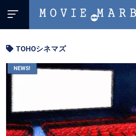
MOVIE
MARBIE
業
界
TOHOシネマズ
初、
映
画
NEWS!
バ
イ
ラ
ル
メ
デ
ィ