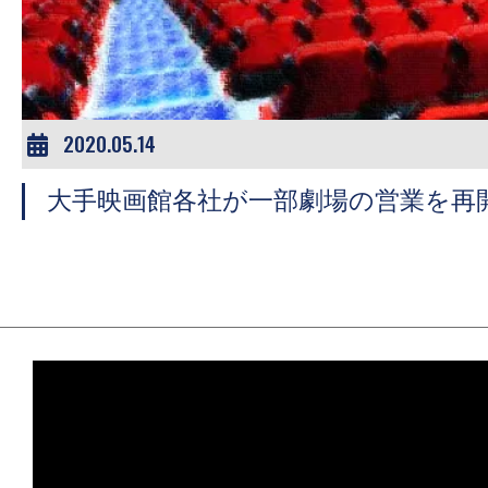
ア
登
場！
MOVIE
MARBIE（ム
2020.05.14
ー
大手映画館各社が一部劇場の営業を再
ビ
ー
マ
ー
ビ
ー）
は
世
界
中