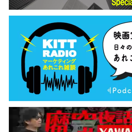
て
一
日
を
ハ
ッ
ピ
ー
に
し
ち
ゃ
お
う。