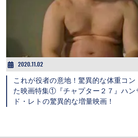
の
映
画
の
ネ
タ
が
2020.11.02
満
載
これが役者の意地！驚異的な体重コン
な
た映画特集①『チャプター２７』ハン
メ
ド・レトの驚異的な増量映画！
デ
ィ
ア
で