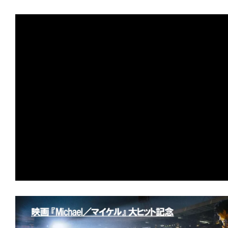
す。
映
画
の
ネ
タ
を
み
ん
な
で
シ
ェ
ア
し