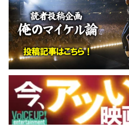
て
一
日
を
ハ
ッ
ピ
ー
に
し
ち
ゃ
お
う。