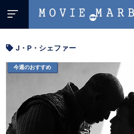
MOVIE
MARBIE
業
界
J・P・シェファー
初、
映
画
今週のおすすめ
バ
イ
ラ
ル
メ
デ
ィ