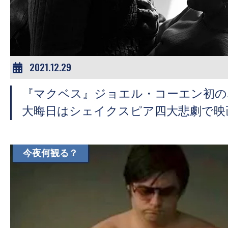
ア
登
場！
MOVIE
MARBIE（ム
2021.12.29
ー
『マクベス』ジョエル・コーエン初の
ビ
ー
大晦日はシェイクスピア四大悲劇で映
マ
ー
ビ
今夜何観る？
ー）
は
世
界
中