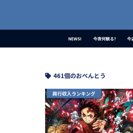
業
界
初、
映
画
バ
イ
NEWS!
今夜何観る?
今
ラ
ル
メ
デ
ィ
ア
461個のおべんとう
登
場！
MOVIE
興行収入ランキング
MARBIE（ム
ー
ビ
ー
マ
ー