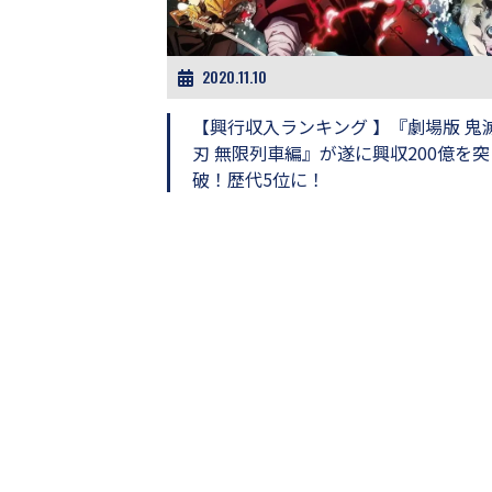
ビ
ー）
は
世
2020.11.10
界
中
【興行収入ランキング 】『劇場版 鬼
の
刃 無限列車編』が遂に興収200億を突
映
破！歴代5位に！
画
の
ネ
タ
が
満
載
な
メ
デ
ィ
ア
で
す。
映