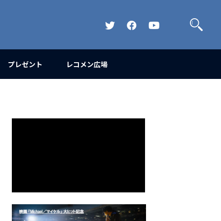
検
索
Official
Official
Official
Twitter
FaceBook
YouTube
Channel
プレゼント
レコメン広場