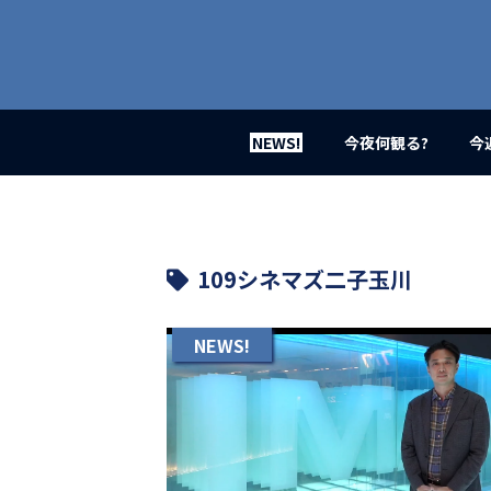
業
界
初、
映
画
バ
イ
NEWS!
今夜何観る?
今
ラ
ル
メ
デ
ィ
ア
109シネマズ二子玉川
登
場！
MOVIE
NEWS!
MARBIE（ム
ー
ビ
ー
マ
ー