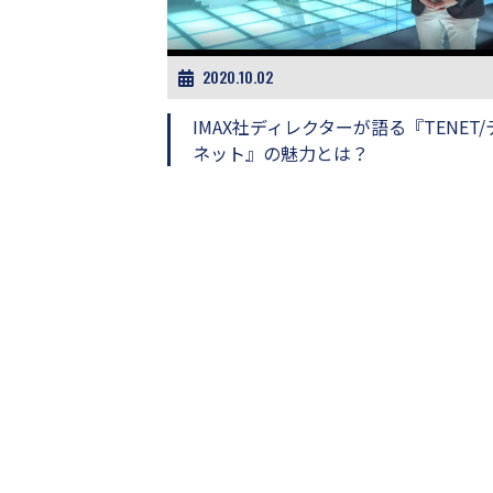
ビ
ー）
は
世
2020.10.02
界
中
IMAX社ディレクターが語る『TENET/
の
ネット』の魅力とは？
映
画
の
ネ
タ
が
満
載
な
メ
デ
ィ
ア
で
す。
映