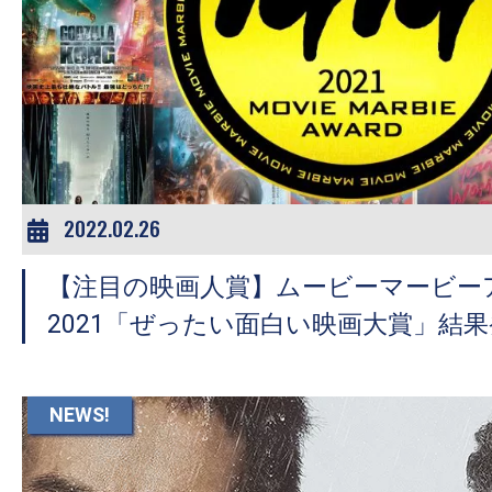
の
映
画
の
ネ
タ
が
2022.02.26
満
載
【注目の映画人賞】ムービーマービー
な
2021「ぜったい面白い映画大賞」結果発表
メ
デ
ィ
NEWS!
ア
で