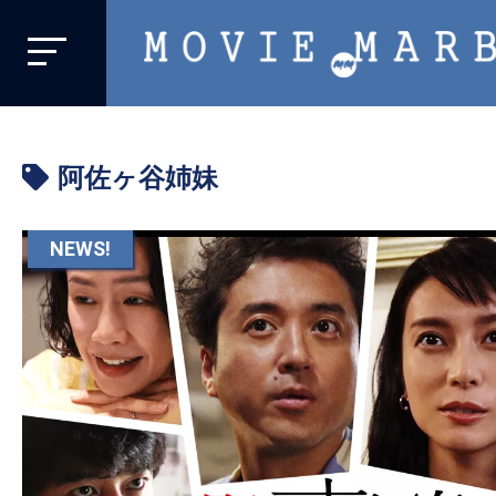
MOVIE
MARBIE
業
界
阿佐ヶ谷姉妹
初、
映
画
NEWS!
バ
イ
ラ
ル
メ
デ
ィ