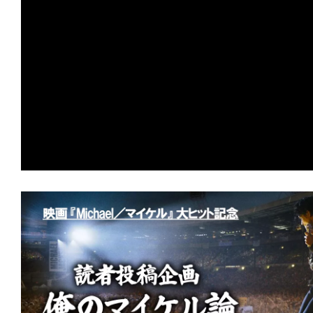
の
映
画
の
ネ
タ
が
満
載
な
メ
デ
ィ
ア
で