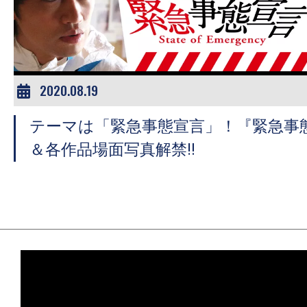
ア
登
場！
MOVIE
MARBIE（ム
2020.08.19
ー
テーマは「緊急事態宣言」！『緊急事
ビ
ー
＆各作品場面写真解禁‼
マ
ー
ビ
ー）
は
世
界
中