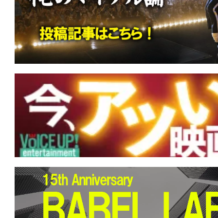
す。
映
画
の
ネ
タ
を
み
ん
な
で
シ
ェ
ア
し