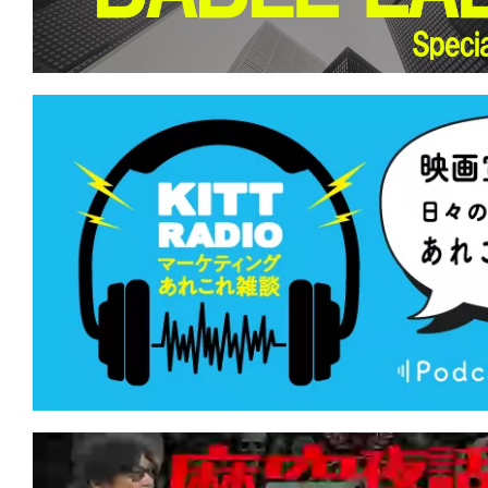
て
一
日
を
ハ
ッ
ピ
ー
に
し
ち
ゃ
お
う。