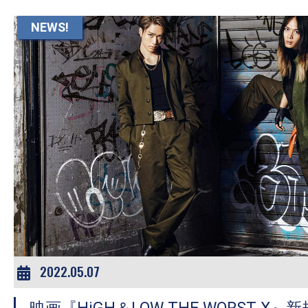
て
一
NEWS!
日
を
ハ
ッ
ピ
ー
に
し
ち
ゃ
お
う。
2022.05.07