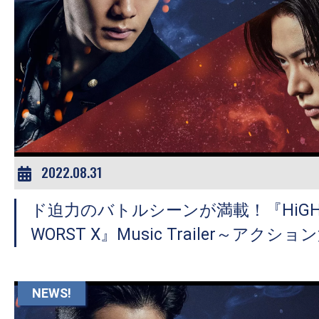
の
映
画
の
ネ
タ
が
満
2022.08.31
載
な
ド迫力のバトルシーンが満載！『HiGH＆
メ
WORST X』Music Trailer～アク
デ
ィ
ア
NEWS!
で