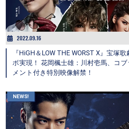
ア
登
場！
MOVIE
MARBIE（ム
2022.09.16
ー
『HiGH＆LOW THE WORST X』宝
ビ
ー
ボ実現！ 花岡楓士雄：川村壱馬、コブ
マ
メント付き特別映像解禁！
ー
ビ
ー）
NEWS!
は
世
界
中