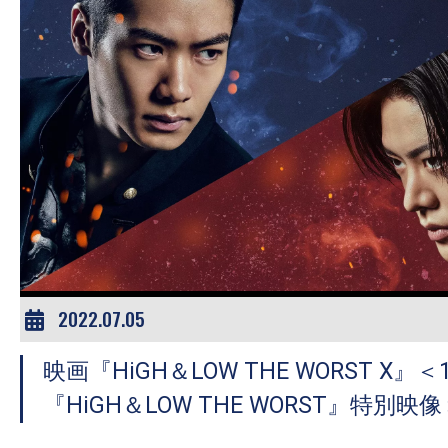
す。
映
画
の
ネ
タ
を
み
ん
な
で
2022.07.05
シ
ェ
映画『HiGH＆LOW THE WORST X
ア
『HiGH＆LOW THE WORST』特別映
し