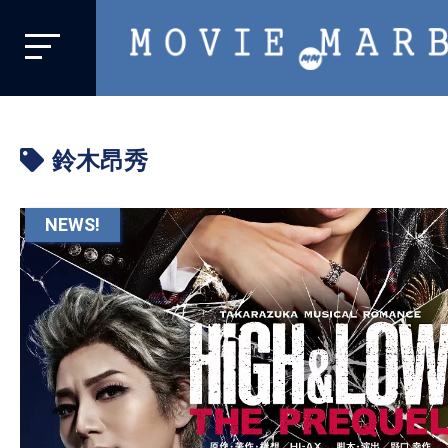
MOVIE
MARBIE
業
界
鈴木昂秀
初、
映
画
NEWS!
バ
イ
ラ
ル
メ
デ
ィ