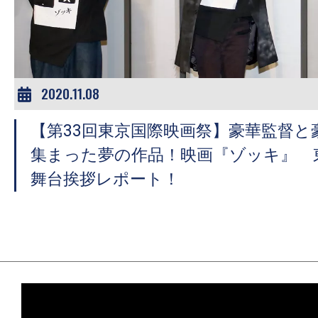
ア
登
場！
MOVIE
MARBIE（ム
2020.11.08
ー
【第33回東京国際映画祭】豪華監督と
ビ
ー
集まった夢の作品！映画『ゾッキ』 
マ
舞台挨拶レポート！
ー
ビ
ー）
は
世
界
中