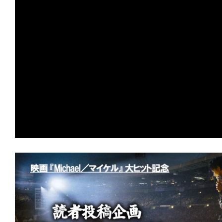
の
映
画
の
ネ
タ
が
満
載
な
メ
デ
ィ
ア
で