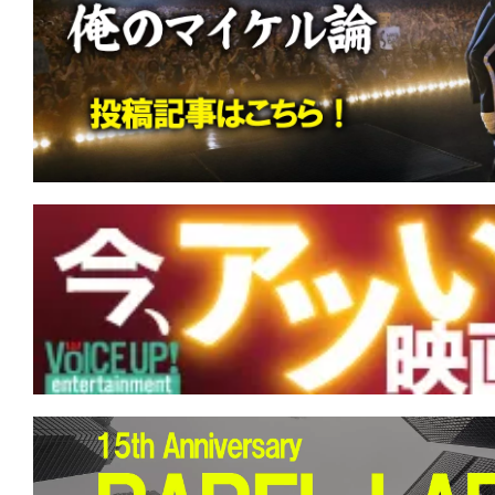
す。
映
画
の
ネ
タ
を
み
ん
な
で
シ
ェ
ア
し