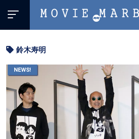
MOVIE
MARBIE
業
界
鈴木寿明
初、
映
画
NEWS!
バ
イ
ラ
ル
メ
デ
ィ