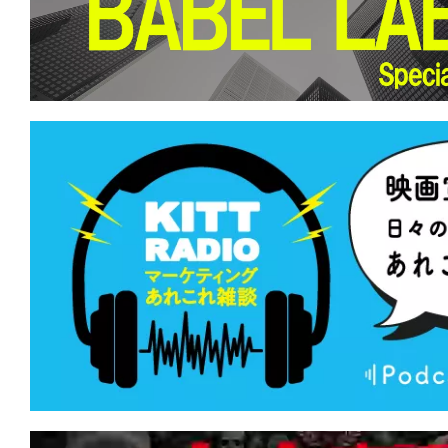
て
一
日
を
ハ
ッ
ピ
ー
に
し
ち
ゃ
お
う。