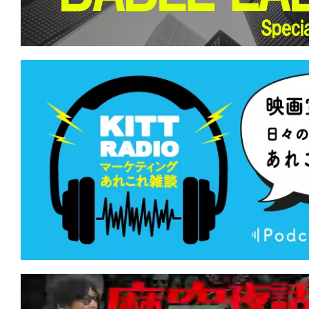
て
一
日
を
ハ
ッ
ピ
ー
に
し
ち
ゃ
お
う。