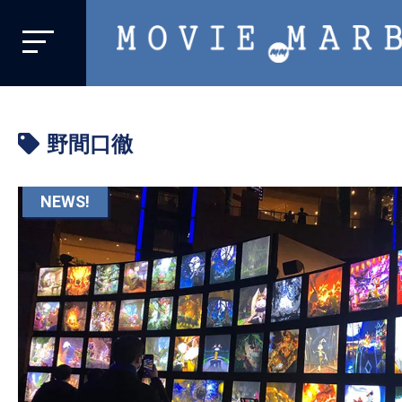
MOVIE
MARBIE
業
界
野間口徹
初、
映
画
NEWS!
バ
イ
ラ
ル
メ
デ
ィ