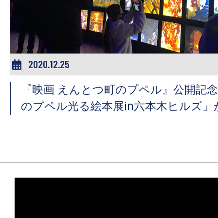
ア
登
場！
MOVIE
MARBIE（ム
2020.12.25
ー
『映画 えんとつ町のプペル』公開記
ビ
ー
のプペル光る絵本展in六本木ヒルズ」
マ
ー
ビ
ー）
は
世
界
中