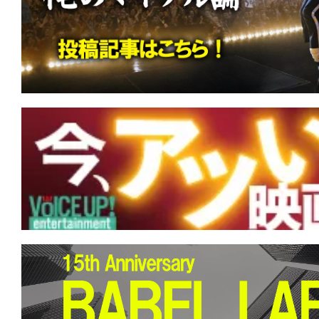
す。
映
画
の
ネ
タ
を
み
ん
な
で
シ
ェ
ア
し