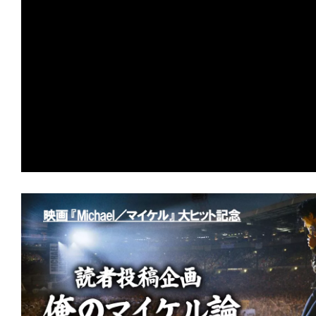
の
映
画
の
ネ
タ
が
満
載
な
メ
デ
ィ
ア
で