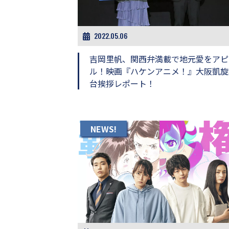
ビ
ー）
は
世
2022.05.06
界
中
吉岡里帆、関西弁満載で地元愛をアピ
の
ル！映画『ハケンアニメ！』大阪凱旋
映
台挨拶レポート！
画
の
ネ
タ
が
NEWS!
満
載
な
メ
デ
ィ
ア
で
す。
映