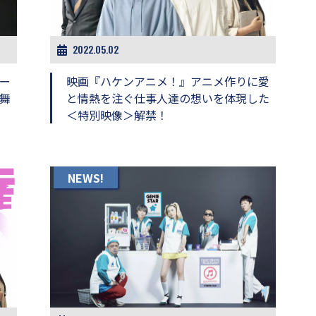
2022.05.02
ー
映画『ハケンアニメ！』アニメ作りに愛
舞
と情熱を注ぐ仕事人達の想いを体現した
＜特別映像＞解禁！
NEWS!