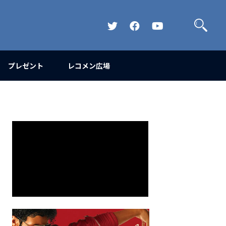
検
索
Official
Official
Official
Twitter
FaceBook
YouTube
Channel
プレゼント
レコメン広場