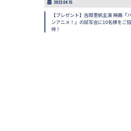
2022.04.15
画
の
【プレゼント】吉岡里帆主演 映画『
ネ
ンアニメ！』の試写会に10名様をご
タ
を
待！
み
ん
な
で
シ
ェ
ア
し
て
一
日
を
ハ
ッ
ピ
ー
に