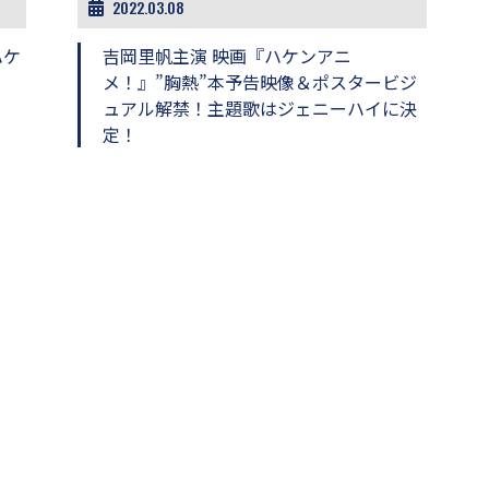
2022.03.08
ハケ
吉岡里帆主演 映画『ハケンアニ
招
メ！』”胸熱”本予告映像＆ポスタービジ
ュアル解禁！主題歌はジェニーハイに決
定！