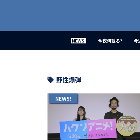
業
界
初、
映
画
バ
イ
NEWS!
今夜何観る?
今
ラ
ル
メ
デ
ィ
ア
野性爆弾
登
場！
MOVIE
NEWS!
MARBIE（ム
ー
ビ
ー
マ
ー