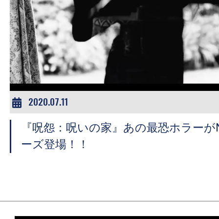
の
映
画
の
ネ
タ
が
2020.07.11
満
載
『呪怨：呪いの家』あの最恐ホラーがNet
な
ーズ登場！！
メ
デ
ィ
ア
で