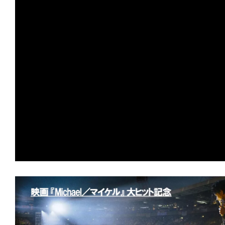
す。
映
画
の
ネ
タ
を
み
ん
な
で
シ
ェ
ア
し