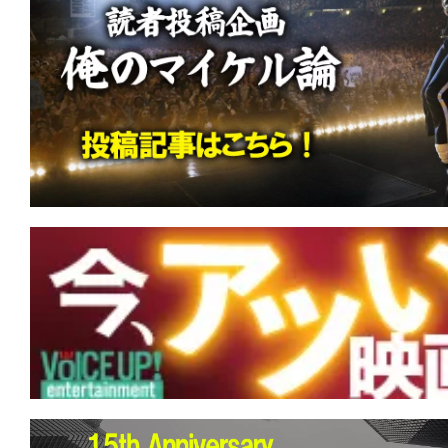
て
一
日
を
ハ
ッ
ピ
ー
に
し
ち
ゃ
お
う。