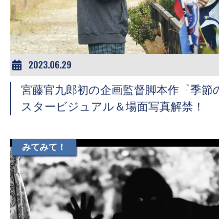
ア
登
場！
MOVIE
MARBIE（ム
2023.06.29
ー
宮藤官九郎初の企画監督脚本作『季節
ビ
ー
スタービジュアル＆場面写真解禁！
マ
ー
ビ
みてみて！
ー）
は
世
界
中