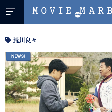
MOVIE
MARBIE
業
界
荒川良々
初、
映
画
NEWS!
バ
イ
ラ
ル
メ
デ
ィ