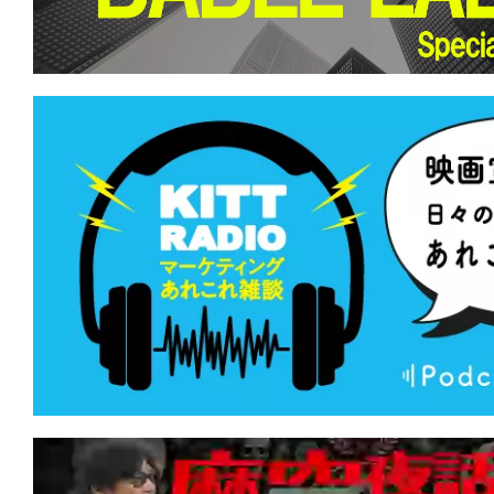
て
一
日
を
ハ
ッ
ピ
ー
に
し
ち
ゃ
お
う。