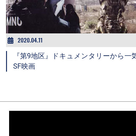
ア
登
場！
MOVIE
MARBIE（ム
2020.04.11
ー
『第9地区』ドキュメンタリーから一
ビ
ー
SF映画
マ
ー
ビ
ー）
は
世
界
中