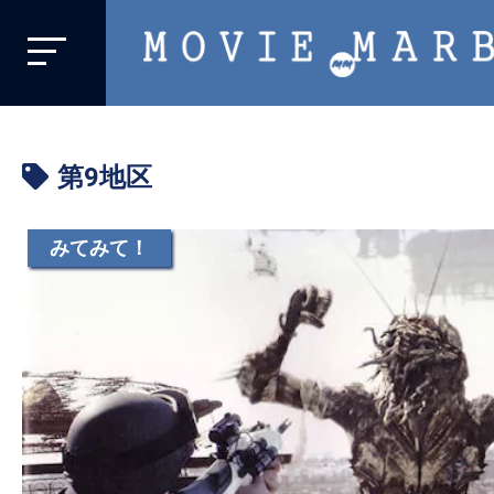
MOVIE
MARBIE
業
界
第9地区
初、
映
画
みてみて！
バ
イ
ラ
ル
メ
デ
ィ