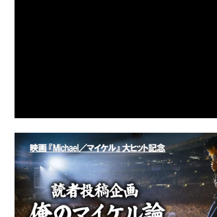
の
映
画
の
ネ
タ
が
満
載
な
メ
デ
ィ
ア
で