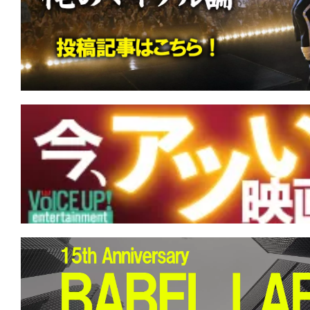
す。
映
画
の
ネ
タ
を
み
ん
な
で
シ
ェ
ア
し