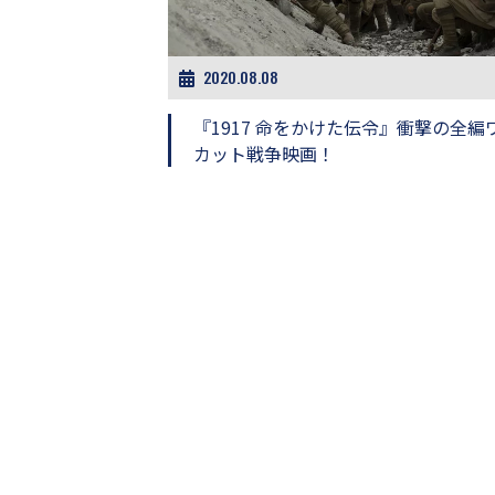
ビ
ー）
は
世
2020.08.08
界
中
『1917 命をかけた伝令』衝撃の全編
の
カット戦争映画！
映
画
の
ネ
タ
が
満
載
な
メ
デ
ィ
ア
で
す。
映