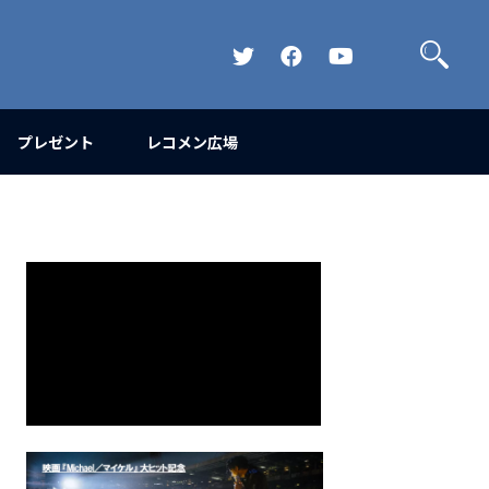
検
索
Official
Official
Official
Twitter
FaceBook
YouTube
Channel
プレゼント
レコメン広場