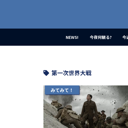
業
界
初、
映
画
バ
イ
NEWS!
今夜何観る?
今
ラ
ル
メ
デ
ィ
ア
第一次世界大戦
登
場！
MOVIE
みてみて！
MARBIE（ム
ー
ビ
ー
マ
ー