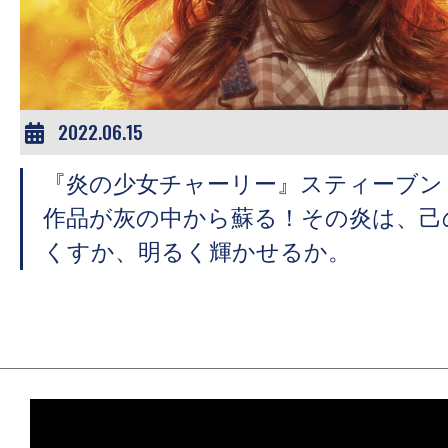
ア
登
場！
MOVIE
MARBIE（ム
2022.06.15
ー
『炎の少女チャーリー』スティーブン
ビ
ー
作品が灰の中から蘇る！その炎は、己
マ
くすか、明るく輝かせるか。
ー
ビ
ー）
は
世
界
中