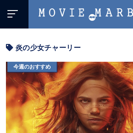
MOVIE
MARBIE
業
界
炎の少女チャーリー
初、
映
画
今週のおすすめ
バ
イ
ラ
ル
メ
デ
ィ