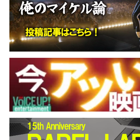
す。
映
画
の
ネ
タ
を
み
ん
な
で
シ
ェ
ア
し