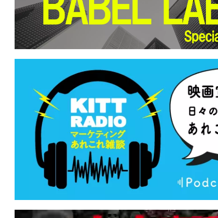
て
一
日
を
ハ
ッ
ピ
ー
に
し
ち
ゃ
お
う。