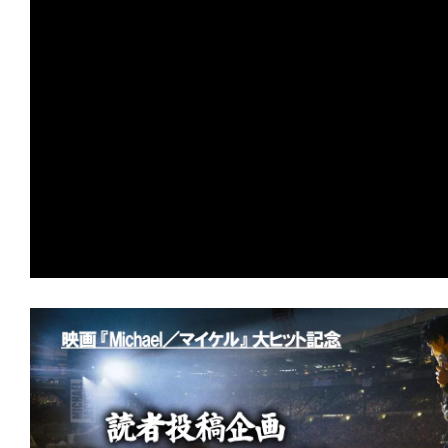
の
映
画
の
ネ
タ
が
満
載
な
メ
デ
ィ
ア
で