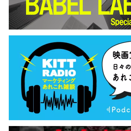
て
一
日
を
ハ
ッ
ピ
ー
に
し
ち
ゃ
お
う。