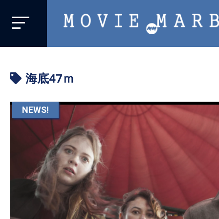
MOVIE
MARBIE
業
界
海底47ｍ
初、
映
画
NEWS!
バ
イ
ラ
ル
メ
デ
ィ