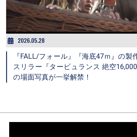
ア
登
場！
MOVIE
MARBIE（ム
2026.05.28
ー
『FALL/フォール』『海底47ｍ』の
ビ
ー
スリラー『タービュランス 絶空16,0
マ
の場面写真が一挙解禁！
ー
ビ
ー）
は
世
界
中