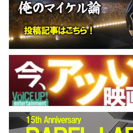
す。
映
画
の
ネ
タ
を
み
ん
な
で
シ
ェ
ア
し