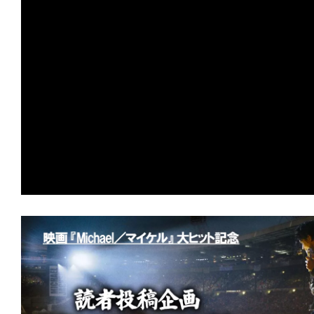
の
映
画
の
ネ
タ
が
満
載
な
メ
デ
ィ
ア
で