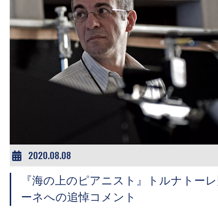
す。
映
画
の
ネ
タ
を
み
ん
な
で
2020.08.08
シ
ェ
『海の上のピアニスト』トルナトーレ
ア
ーネへの追悼コメント
し