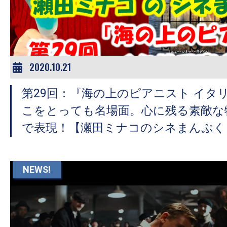
ア
登
場！
MOVIE
MARBIE（ム
2020.10.21
ー
第29回：『海の上のピアニスト イタ
ビ
ー
こをとっても名場面。心に残る素敵な
マ
で表現！【瀬田ミナコのシネまんぷく
ー
ビ
ー）
NEWS!
は
世
界
中