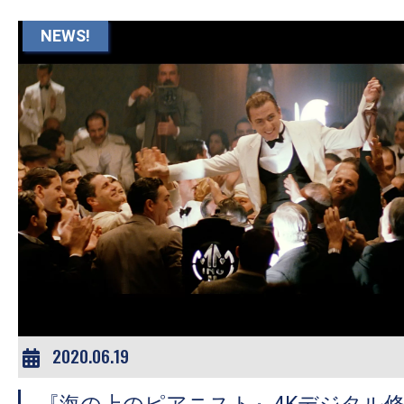
て
一
NEWS!
日
を
ハ
ッ
ピ
ー
に
し
ち
ゃ
お
う。
2020.06.19