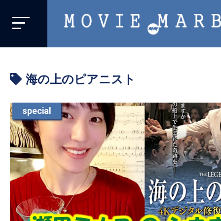
MOVIE
MARBIE
業
界
海の上のピアニスト
初、
映
画
special
バ
イ
ラ
ル
メ
デ
ィ