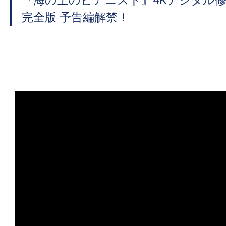
『海の上のピアニスト』4Kデジタル修
完全版 予告編解禁！