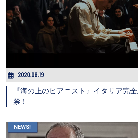
の
映
画
の
ネ
タ
が
満
2020.08.19
載
な
『海の上のピアニスト』イタリア完全
メ
禁！
デ
ィ
ア
NEWS!
で