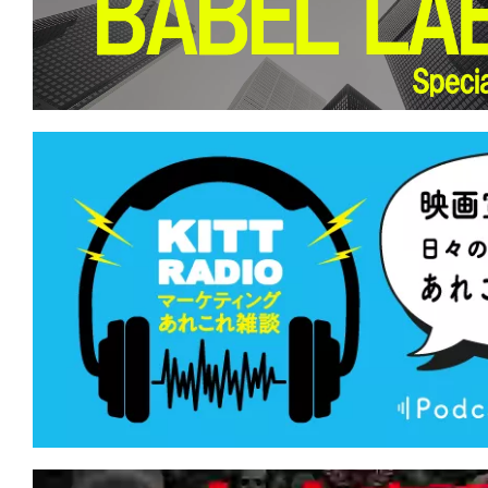
て
一
日
を
ハ
ッ
ピ
ー
に
し
ち
ゃ
お
う。