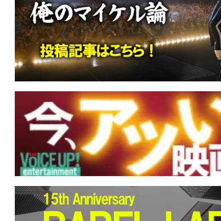
す。
映
画
の
ネ
タ
を
み
ん
な
で
シ
ェ
ア
し