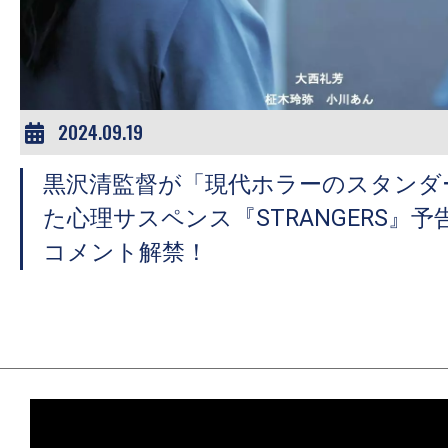
ア
登
場！
MOVIE
MARBIE（ム
2024.09.19
ー
黒沢清監督が「現代ホラーのスタンダ
ビ
ー
た心理サスペンス『STRANGERS』
マ
コメント解禁！
ー
ビ
ー）
は
世
界
中