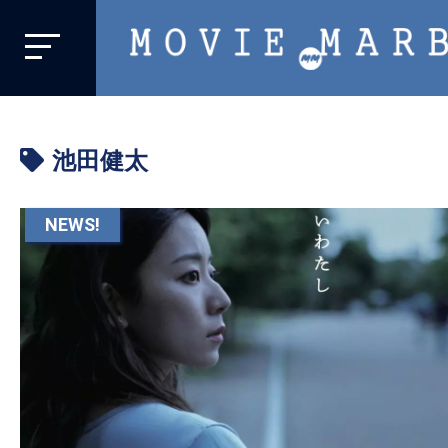
MOVIE
MARBIE
業
界
池田健太
初、
映
画
NEWS!
バ
イ
ラ
ル
メ
デ
ィ