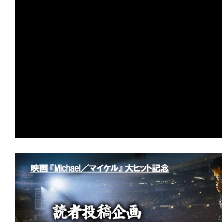
の
映
画
の
ネ
タ
が
満
載
な
メ
デ
ィ
ア
で