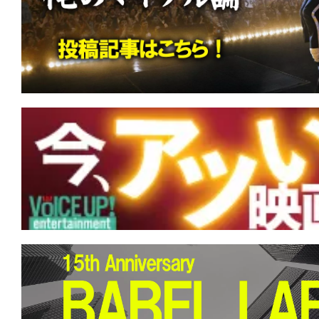
す。
映
画
の
ネ
タ
を
み
ん
な
で
シ
ェ
ア
し