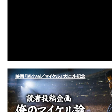
の
映
画
の
ネ
タ
が
満
載
な
メ
デ
ィ
ア
で