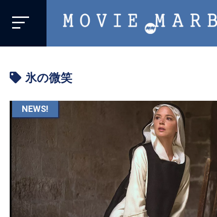
MOVIE
MARBIE
業
界
氷の微笑
初、
映
画
NEWS!
バ
イ
ラ
ル
メ
デ
ィ