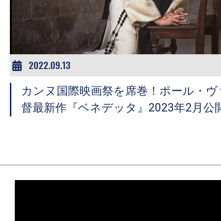
ア
登
場！
MOVIE
MARBIE（ム
2022.09.13
ー
カンヌ国際映画祭を席巻！ポール・ヴ
ビ
ー
督最新作『ベネデッタ』2023年2月公
マ
ー
ビ
ー）
は
世
界
中