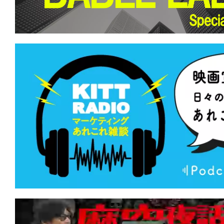
て
一
日
を
ハ
ッ
ピ
ー
に
し
ち
ゃ
お
う。