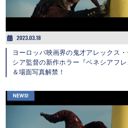
ア
登
場！
MOVIE
MARBIE（ム
2023.03.18
ー
ヨーロッパ映画界の鬼才アレックス・
ビ
ー
シア監督の新作ホラー『ベネシアフレ
マ
＆場面写真解禁！
ー
ビ
ー）
NEWS!
は
世
界
中