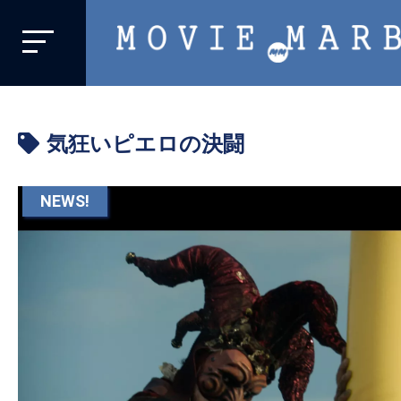
MOVIE
MARBIE
業
界
気狂いピエロの決闘
初、
映
画
NEWS!
バ
イ
ラ
ル
メ
デ
ィ