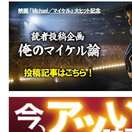
て
一
日
を
ハ
ッ
ピ
ー
に
し
ち
ゃ
お
う。