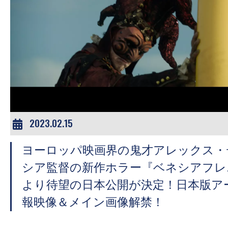
の
映
画
の
ネ
タ
が
満
2023.02.15
載
な
ヨーロッパ映画界の鬼才アレックス・
メ
シア監督の新作ホラー『ベネシアフレニ
デ
より待望の日本公開が決定！日本版ア
ィ
報映像＆メイン画像解禁！
ア
で