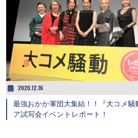
す。
映
画
の
ネ
タ
を
み
ん
な
2020.12.16
で
シ
最強おかか軍団大集結！！『大コメ騒
ェ
ア試写会イベントレポート！
ア
し