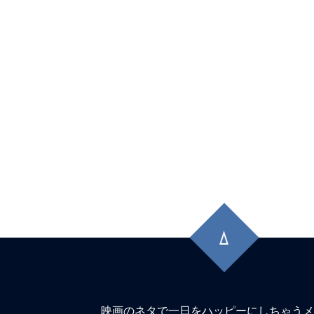
先
頭
に
戻
る
映画のネタで一日をハッピーにしちゃうメ