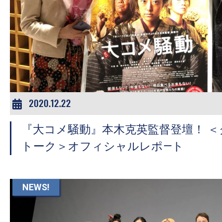
の
映
画
の
ネ
タ
が
2020.12.22
満
載
『大コメ騒動』本木克英監督登壇！ 
な
トーク＞オフィシャルレポ―ト
メ
デ
ィ
NEWS!
ア
で