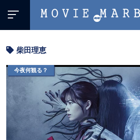
MOVIE
MARBIE
業
界
柴田理恵
初、
映
画
今夜何観る？
バ
イ
ラ
ル
メ
デ
ィ