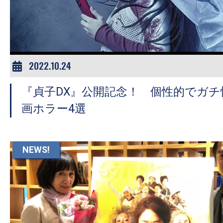
ア
登
場！
MOVIE
MARBIE（ム
2022.10.24
ー
『貞子DX』公開記念！ 個性的でガ
ビ
ー
画ホラー4選
マ
ー
ビ
NEWS!
ー）
は
世
界
中