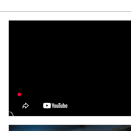
て
一
日
を
ハ
ッ
ピ
ー
に
し
ち
ゃ
お
う。