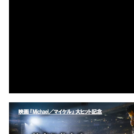
の
映
画
の
ネ
タ
が
満
載
な
メ
デ
ィ
ア
で