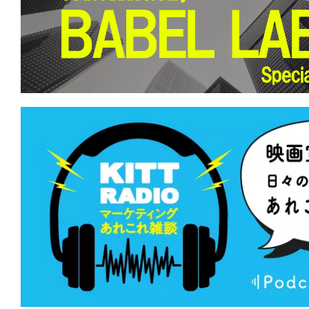
て
一
日
を
ハ
ッ
ピ
ー
に
し
ち
ゃ
お
う。