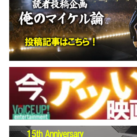
す。
映
画
の
ネ
タ
を
み
ん
な
で
シ
ェ
ア
し