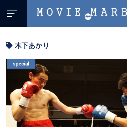
MOVIE
MARBIE
業
界
木下あかり
初、
映
画
special
バ
イ
ラ
ル
メ
デ
ィ