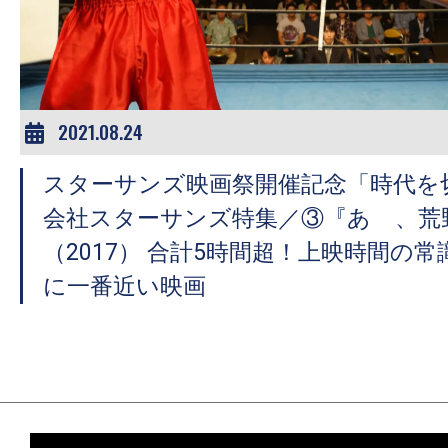
ア
登
場！
MOVIE
MARBIE（ム
2021.08.24
ー
スターサンズ映画祭開催記念「時代を
ビ
ー
会社スターサンズ特集／③『あゝ、荒
マ
（2017） 合計5時間超！上映時間の
ー
に一番近い映画
ビ
ー）
は
世
界
中