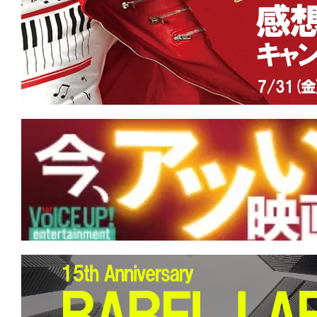
す。
映
画
の
ネ
タ
を
み
ん
な
で
シ
ェ
ア
し