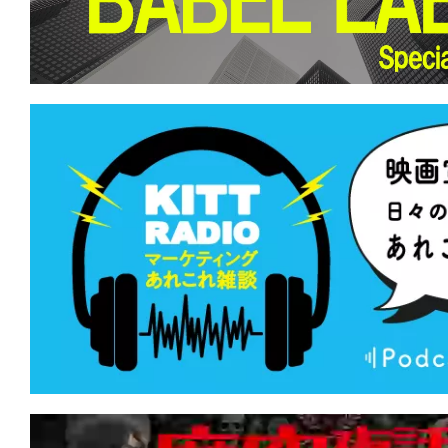
て
一
日
を
ハ
ッ
ピ
ー
に
し
ち
ゃ
お
う。