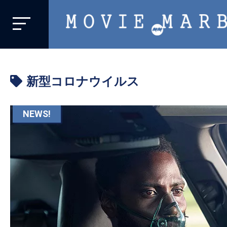
MOVIE
MARBIE
業
界
新型コロナウイルス
初、
映
画
NEWS!
バ
イ
ラ
ル
メ
デ
ィ