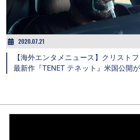
ア
登
場！
MOVIE
MARBIE（ム
2020.07.21
ー
【海外エンタメニュース】クリストフ
ビ
ー
最新作『TENET テネット』米国公開
マ
ー
ビ
ー）
は
世
界
中