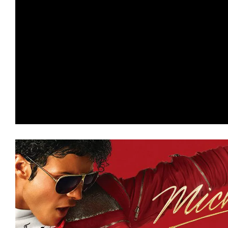
の
映
画
の
ネ
タ
が
満
載
な
メ
デ
ィ
ア
で