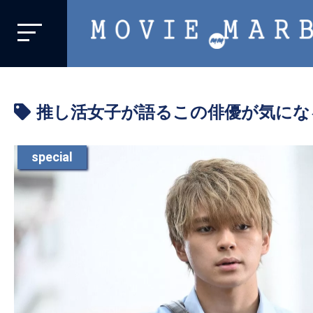
MOVIE
MARBIE
業
界
推し活女子が語るこの俳優が気にな
初、
映
画
special
バ
イ
ラ
ル
メ
デ
ィ