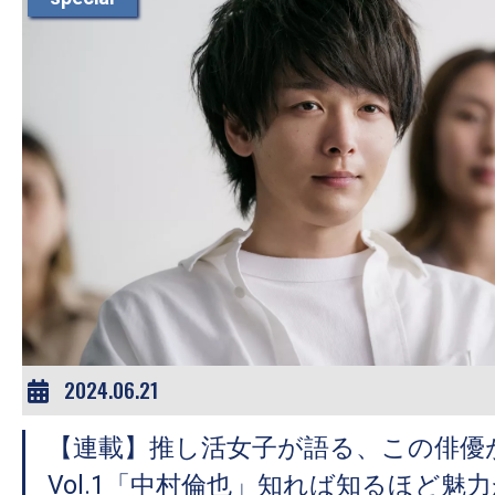
す。
映
画
の
ネ
タ
を
み
ん
な
で
シ
2024.06.21
ェ
ア
【連載】推し活女子が語る、この俳優
し
Vol.1「中村倫也」知れば知るほど魅