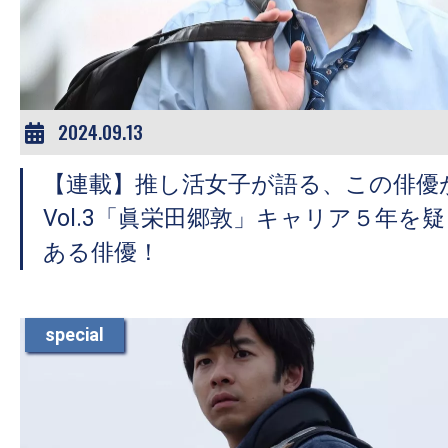
ア
登
場！
MOVIE
MARBIE（ム
2024.09.13
ー
【連載】推し活女子が語る、この俳優
ビ
ー
Vol.3「眞栄田郷敦」キャリア５年を
マ
ある俳優！
ー
ビ
ー）
special
は
世
界
中