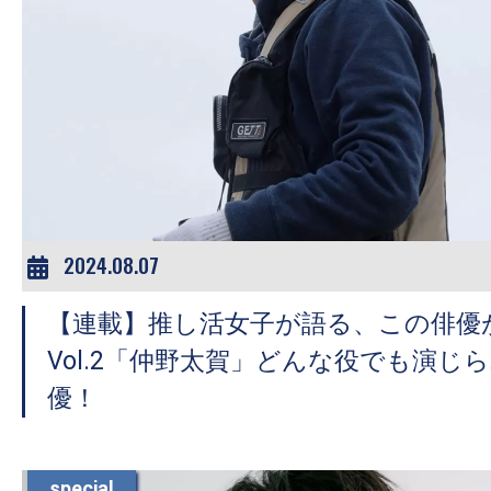
の
映
画
の
ネ
タ
が
満
2024.08.07
載
な
【連載】推し活女子が語る、この俳優
メ
Vol.2「仲野太賀」どんな役でも演じら
デ
優！
ィ
ア
で
special