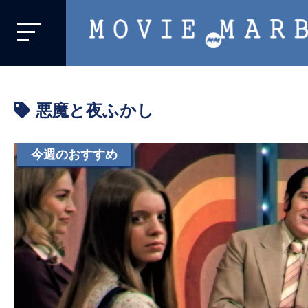
MOVIE
MARBIE
業
界
悪魔と夜ふかし
初、
映
画
今週のおすすめ
バ
イ
ラ
ル
メ
デ
ィ