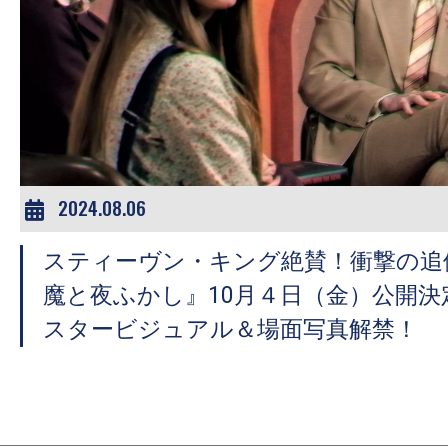
の
映
画
の
ネ
タ
が
2024.08.06
満
載
スティーヴン・キング絶賛！衝撃の追
な
魔と夜ふかし』10月４日（金）公開決
メ
スタービジュアル＆場面写真解禁！
デ
ィ
ア
で