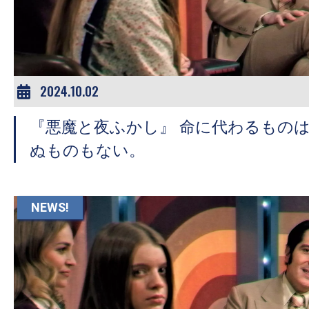
ア
登
場！
MOVIE
MARBIE（ム
2024.10.02
ー
『悪魔と夜ふかし』 命に代わるもの
ビ
ー
ぬものもない。
マ
ー
ビ
NEWS!
ー）
は
世
界
中