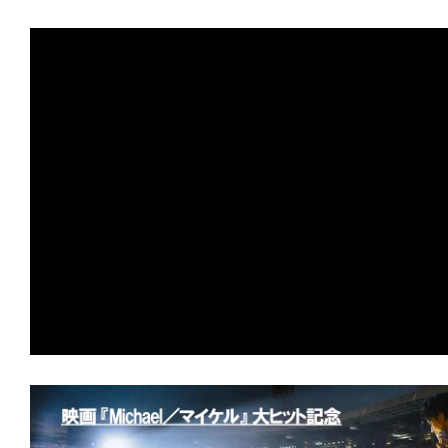
す。
映
画
の
ネ
タ
を
み
ん
な
で
シ
ェ
ア
し