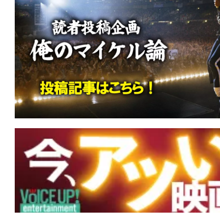
て
一
日
を
ハ
ッ
ピ
ー
に
し
ち
ゃ
お
う。