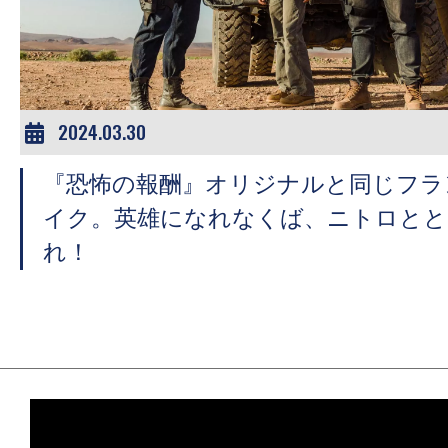
ア
登
場！
MOVIE
MARBIE（ム
2024.03.30
ー
『恐怖の報酬』オリジナルと同じフラ
ビ
ー
イク。英雄になれなくば、ニトロとと
マ
れ！
ー
ビ
ー）
は
世
界
中