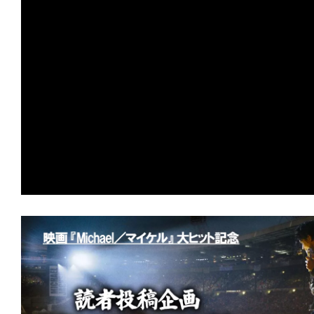
の
映
画
の
ネ
タ
が
満
載
な
メ
デ
ィ
ア
で