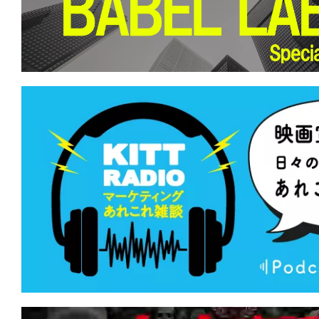
て
一
日
を
ハ
ッ
ピ
ー
に
し
ち
ゃ
お
う。