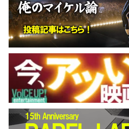
す。
映
画
の
ネ
タ
を
み
ん
な
で
シ
ェ
ア
し