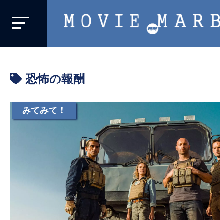
MOVIE
MARBIE
業
界
恐怖の報酬
初、
映
画
みてみて！
バ
イ
ラ
ル
メ
デ
ィ