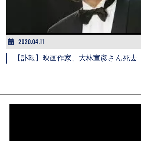
ア
登
場！
MOVIE
MARBIE（ム
2020.04.11
ー
【訃報】映画作家、大林宣彦さん死去
ビ
ー
マ
ー
ビ
ー）
は
世
界
中