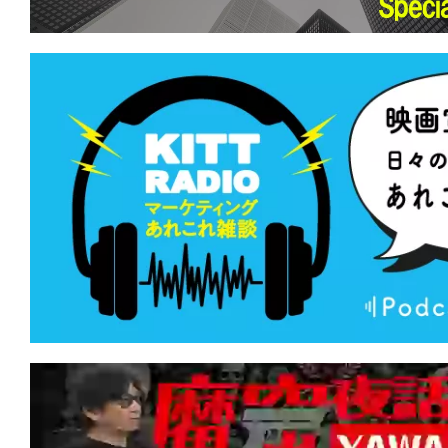
て
一
日
を
ハ
ッ
ピ
ー
に
し
ち
ゃ
お
う。