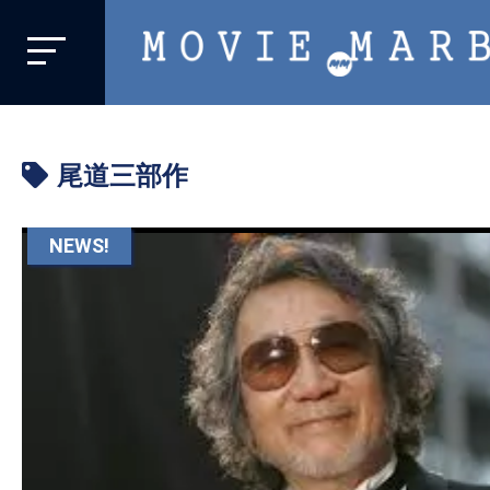
MOVIE
MARBIE
業
界
尾道三部作
初、
映
画
NEWS!
バ
イ
ラ
ル
メ
デ
ィ