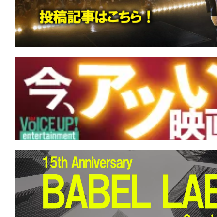
す。
映
画
の
ネ
タ
を
み
ん
な
で
シ
ェ
ア
し