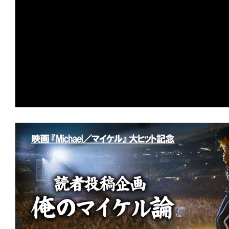
の
映
画
の
ネ
タ
が
満
載
な
メ
デ
ィ
ア
で