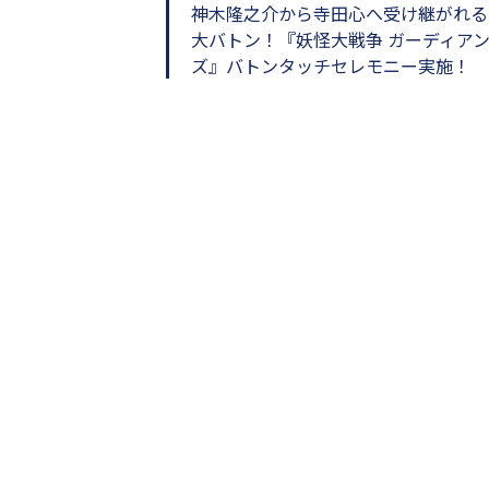
し
神木隆之介から寺田心へ受け継がれる
ち
大バトン！『妖怪大戦争 ガーディア
ゃ
ズ』バトンタッチセレモニー実施！
お
う。