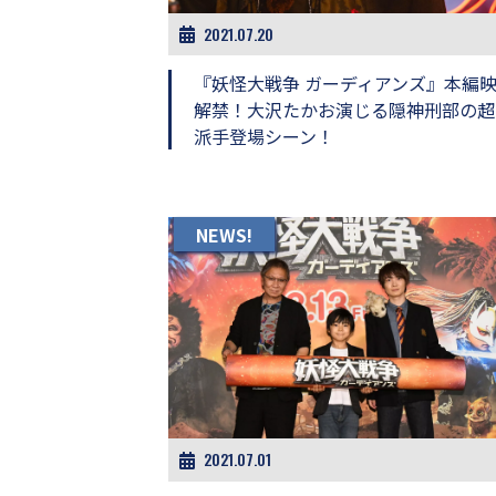
画
2021.07.20
の
ネ
『妖怪大戦争 ガーディアンズ』本編
タ
を
解禁！大沢たかお演じる隠神刑部の超
み
派手登場シーン！
ん
な
で
シ
NEWS!
ェ
ア
し
て
一
日
を
ハ
ッ
ピ
ー
2021.07.01
に