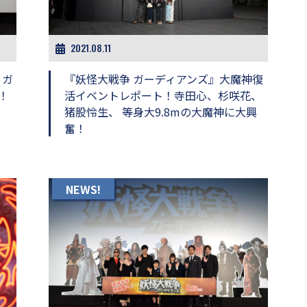
2021.08.11
 ガ
『妖怪大戦争 ガーディアンズ』大魔神復
！
活イベントレポート！寺田心、杉咲花、
猪股怜生、 等身大9.8mの大魔神に大興
奮！
NEWS!