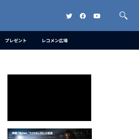
検
索
Official
Official
Official
Twitter
FaceBook
YouTube
Channel
プレゼント
レコメン広場