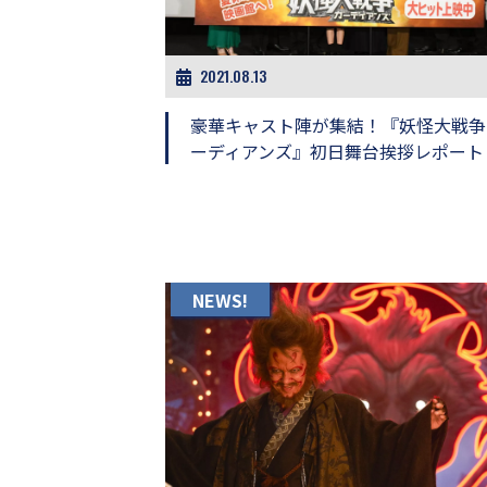
ビ
ー）
は
世
2021.08.13
界
中
豪華キャスト陣が集結！『妖怪大戦争
の
ーディアンズ』初日舞台挨拶レポート
映
画
の
ネ
タ
が
満
NEWS!
載
な
メ
デ
ィ
ア
で
す。
映