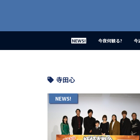
業
界
初、
映
画
バ
イ
NEWS!
今夜何観る?
今
ラ
ル
メ
デ
ィ
ア
寺田心
登
場！
MOVIE
NEWS!
MARBIE（ム
ー
ビ
ー
マ
ー