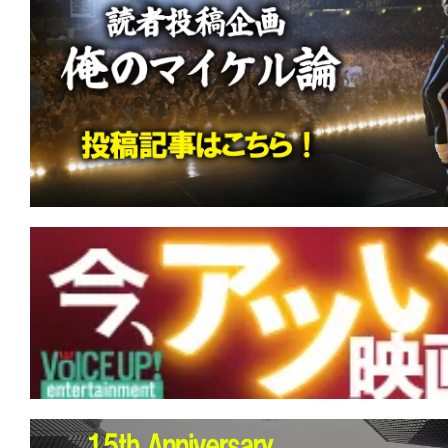
て
一
日
を
ハ
ッ
ピ
ー
に
し
ち
ゃ
お
う。