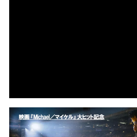
す。
映
画
の
ネ
タ
を
み
ん
な
で
シ
ェ
ア
し