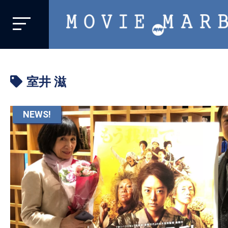
MOVIE
MARBIE
業
界
室井 滋
初、
映
画
NEWS!
バ
イ
ラ
ル
メ
デ
ィ