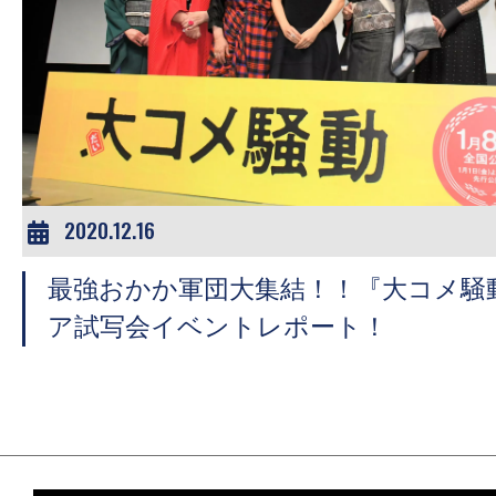
の
映
画
の
ネ
タ
が
2020.12.16
満
載
最強おかか軍団大集結！！『大コメ騒
な
ア試写会イベントレポート！
メ
デ
ィ
ア
で