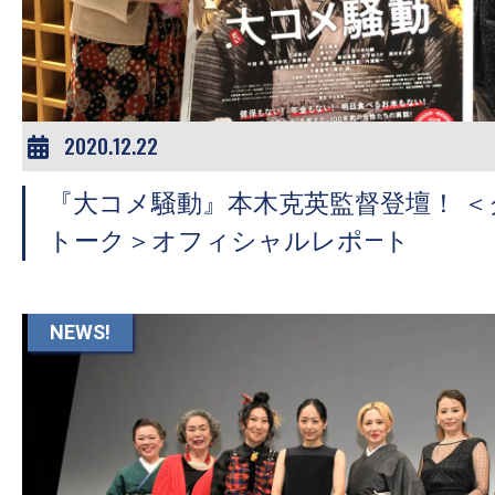
ア
登
場！
MOVIE
MARBIE（ム
2020.12.22
ー
『大コメ騒動』本木克英監督登壇！ 
ビ
ー
トーク＞オフィシャルレポ―ト
マ
ー
ビ
NEWS!
ー）
は
世
界
中