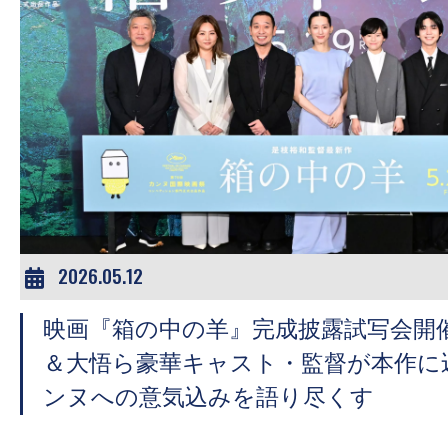
の
映
画
の
ネ
タ
が
満
載
2026.05.12
な
メ
映画『箱の中の羊』完成披露試写会開
デ
＆大悟ら豪華キャスト・監督が本作に
ィ
ンヌへの意気込みを語り尽くす
ア
で