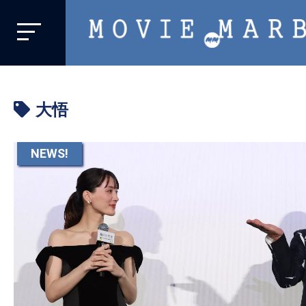
MOVIE
MARBIE
業
界
大悟
初、
映
画
NEWS!
バ
イ
ラ
ル
メ
デ
ィ