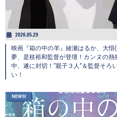
ア
登
場！
MOVIE
MARBIE（ム
2026.05.29
ー
映画『箱の中の羊』綾瀬はるか、大悟(
ビ
ー
夢、是枝裕和監督が登壇！カンヌの熱
マ
中、遂に封切！“親子３人”＆監督そろ
ー
い！
ビ
ー）
は
NEWS!
世
界
中