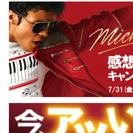
て
一
日
を
ハ
ッ
ピ
ー
に
し
ち
ゃ
お
う。