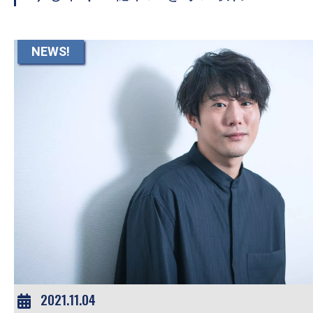
て
一
日
NEWS!
を
ハ
ッ
ピ
ー
に
し
ち
ゃ
お
う。
2021.11.04