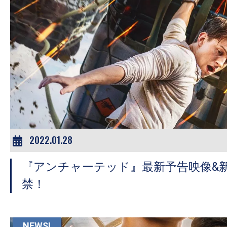
の
映
画
の
ネ
タ
が
満
載
2022.01.28
な
メ
『アンチャーテッド』最新予告映像&
デ
禁！
ィ
ア
で
NEWS!