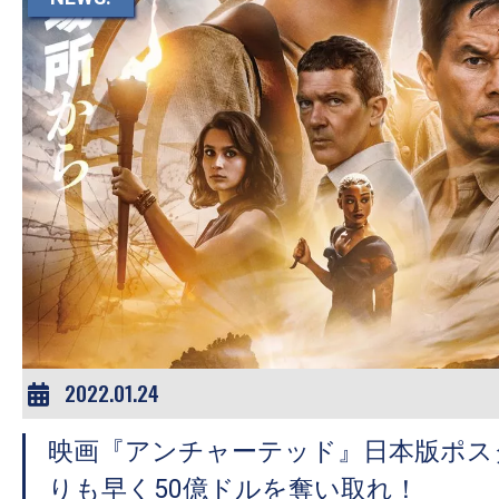
す。
映
画
の
ネ
タ
を
み
ん
な
で
シ
2022.01.24
ェ
ア
映画『アンチャーテッド』日本版ポス
し
りも早く50億ドルを奪い取れ！