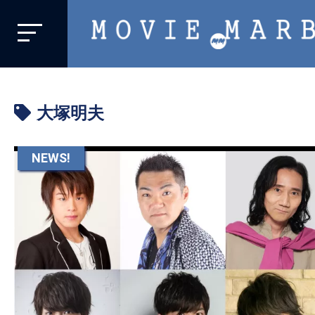
MOVIE
MARBIE
業
界
大塚明夫
初、
映
画
NEWS!
バ
イ
ラ
ル
メ
デ
ィ