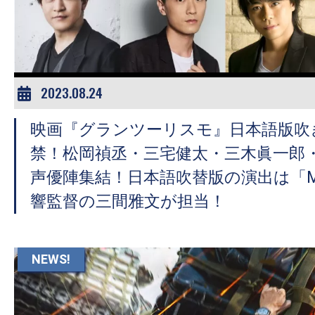
ア
登
場！
MOVIE
MARBIE（ム
2023.08.24
ー
映画『グランツーリスモ』日本語版吹
ビ
ー
禁！松岡禎丞・三宅健太・三木眞一郎
マ
声優陣集結！日本語吹替版の演出は「
ー
響監督の三間雅文が担当！
ビ
ー）
は
NEWS!
世
界
中