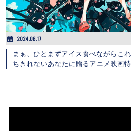
ア
登
場！
MOVIE
MARBIE（ム
2024.06.17
ー
まぁ、ひとまずアイス食べながらこれ
ビ
ー
ちきれないあなたに贈るアニメ映画特
マ
ー
ビ
ー）
は
世
界
中