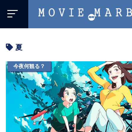
MOVIE
MARBIE
業
界
夏
初、
映
画
今夜何観る？
バ
イ
ラ
ル
メ
デ
ィ