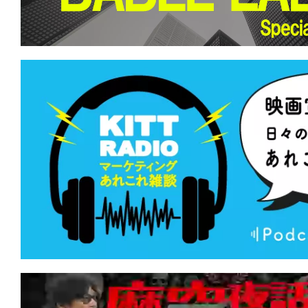
て
一
日
を
ハ
ッ
ピ
ー
に
し
ち
ゃ
お
う。