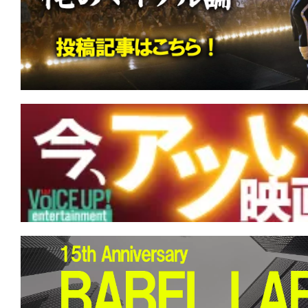
す。
映
画
の
ネ
タ
を
み
ん
な
で
シ
ェ
ア
し