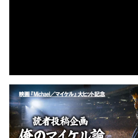
の
映
画
の
ネ
タ
が
満
載
な
メ
デ
ィ
ア
で