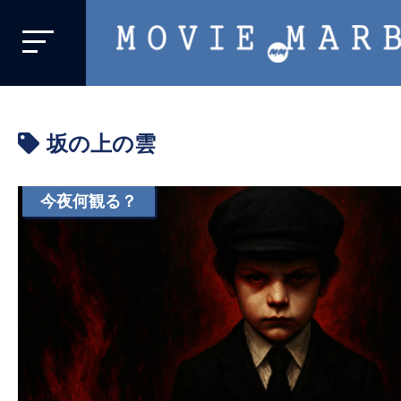
MOVIE
MARBIE
業
界
坂の上の雲
初、
映
画
今夜何観る？
バ
イ
ラ
ル
メ
デ
ィ