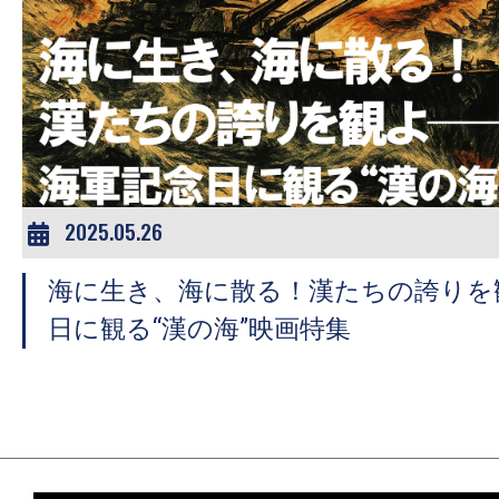
の
映
画
の
ネ
タ
が
2025.05.26
満
載
海に生き、海に散る！漢たちの誇りを
な
日に観る“漢の海”映画特集
メ
デ
ィ
ア
で