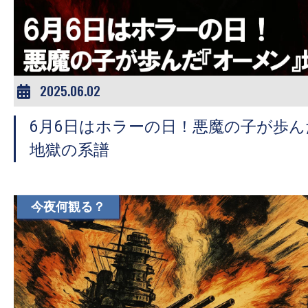
ア
登
場！
MOVIE
MARBIE（ム
2025.06.02
ー
6月6日はホラーの日！悪魔の子が歩
ビ
ー
地獄の系譜
マ
ー
ビ
今夜何観る？
ー）
は
世
界
中