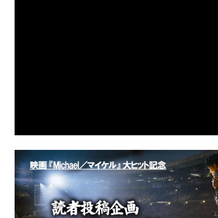
の
映
画
の
ネ
タ
が
満
載
な
メ
デ
ィ
ア
で