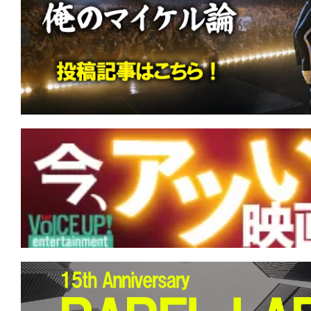
す。
映
画
の
ネ
タ
を
み
ん
な
で
シ
ェ
ア
し