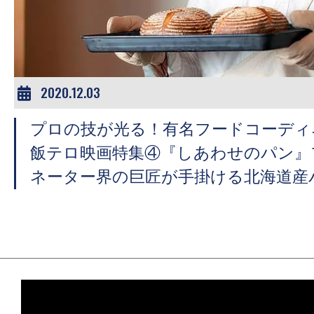
ア
登
場！
MOVIE
MARBIE（ム
2020.12.03
ー
プロの技が光る！有名フードコーディ
ビ
ー
飯テロ映画特集④『しあわせのパン』
マ
ネーター界の巨匠が手掛ける北海道産
ー
ビ
ー）
は
世
界
中