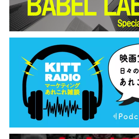
て
一
日
を
ハ
ッ
ピ
ー
に
し
ち
ゃ
お
う。