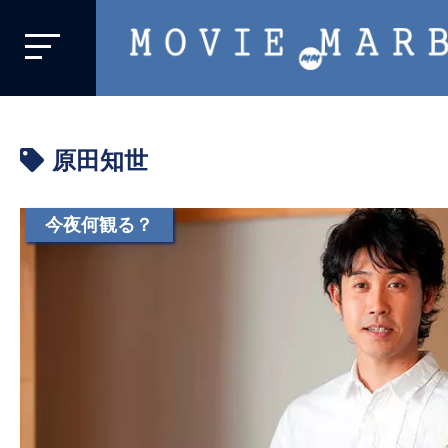
MOVIE
MARBIE
業
界
原田知世
初、
映
画
今夜何観る？
バ
イ
ラ
ル
メ
デ
ィ