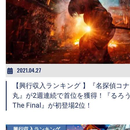
の
映
画
の
ネ
タ
が
満
2021.04.27
載
な
【興行収入ランキング 】『名探偵コ
メ
丸』が2週連続で首位を獲得！『るろ
デ
The Final』が初登場2位！
ィ
ア
で
興行収入ランキング