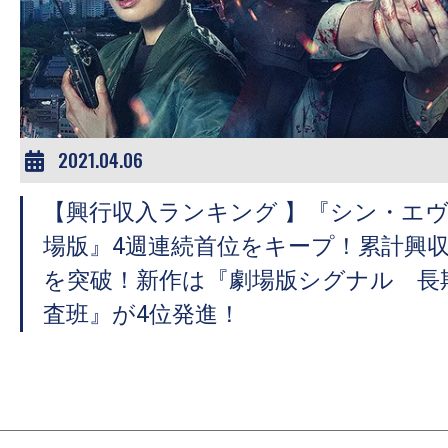
2021.04.06
【興行収入ランキング 】『シン・エ
場版』4週連続首位をキープ！累計興収6
を突破！新作は『劇場版シグナル 長
査班』が4位発進！