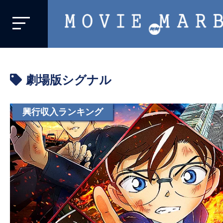
MOVIE
MARBIE
業
界
劇場版シグナル
初、
映
画
興行収入ランキング
バ
イ
ラ
ル
メ
デ
ィ