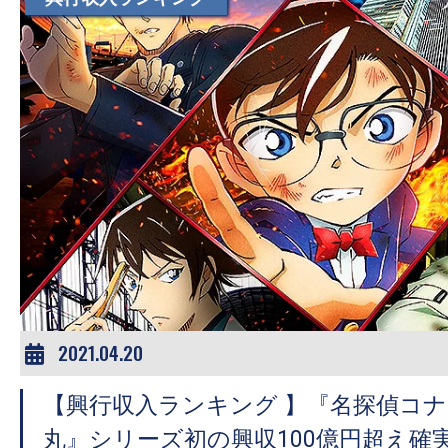
す。
映
画
の
ネ
タ
を
み
ん
な
で
シ
2021.04.20
ェ
ア
【興行収入ランキング 】『名探偵コ
し
丸』シリーズ初の興収100億円超え確