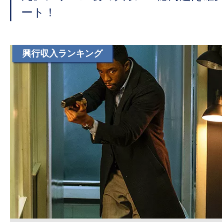
て
ート！
一
日
を
興行収入ランキング
ハ
ッ
ピ
ー
に
し
ち
ゃ
お
う。