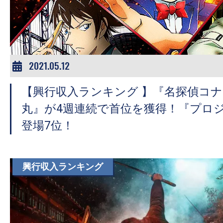
ア
登
場！
MOVIE
MARBIE（ム
2021.05.12
ー
【興行収入ランキング 】『名探偵コ
ビ
ー
丸』が4週連続で首位を獲得！『プロ
マ
登場7位！
ー
ビ
ー）
興行収入ランキング
は
世
界
中