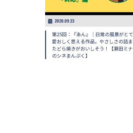
ビ
ー）
は
世
2020.09.23
界
中
第25回：『あん』｜日常の風景がと
の
愛おしく思える作品。やさしさの詰ま
映
たどら焼きがおいしそう！【瀬田ミナ
画
の
のシネまんぷく】
ネ
タ
が
満
載
な
メ
デ
ィ
ア
で
す。
映