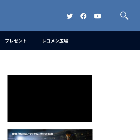
検
索
Official
Official
Official
Twitter
FaceBook
YouTube
Channel
プレゼント
レコメン広場