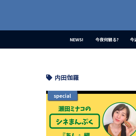
業
界
初、
映
画
バ
イ
NEWS!
今夜何観る?
今
ラ
ル
メ
デ
ィ
ア
内田伽羅
登
場！
MOVIE
special
MARBIE（ム
ー
ビ
ー
マ
ー