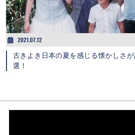
ア
登
場！
MOVIE
MARBIE（ム
2021.07.12
ー
古きよき日本の夏を感じる懐かしさが
ビ
ー
選！
マ
ー
ビ
ー）
は
世
界
中