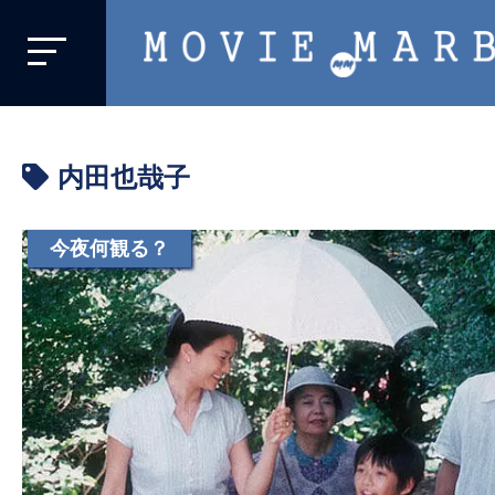
MOVIE
MARBIE
業
界
内田也哉子
初、
映
画
今夜何観る？
バ
イ
ラ
ル
メ
デ
ィ