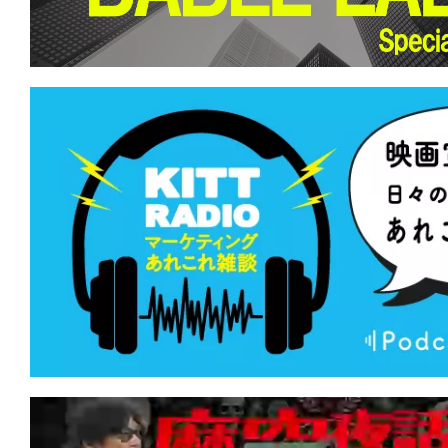
て
一
日
を
ハ
ッ
ピ
ー
に
し
ち
ゃ
お
う。