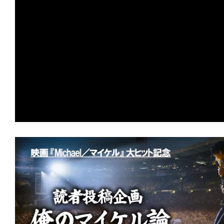
の
映
画
の
ネ
タ
が
満
載
な
メ
デ
ィ
ア
で