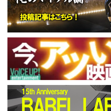
す。
映
画
の
ネ
タ
を
み
ん
な
で
シ
ェ
ア
し