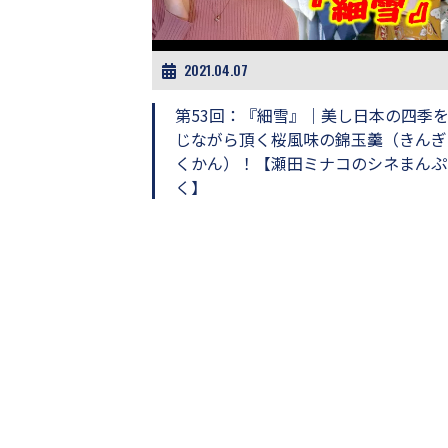
ビ
ー）
は
世
2021.04.07
界
中
第53回：『細雪』｜美し日本の四季
の
じながら頂く桜風味の錦玉羹（きんぎ
映
くかん）！【瀬田ミナコのシネまんぷ
画
の
く】
ネ
タ
が
満
載
な
メ
デ
ィ
ア
で
す。
映