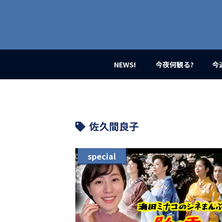
業
界
初、
映
画
バ
イ
NEWS!
今夜何観る?
今
ラ
ル
メ
デ
ィ
ア
佐久間良子
登
場！
MOVIE
special
MARBIE（ム
ー
ビ
ー
マ
ー