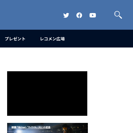
検
索
Official
Official
Official
Twitter
FaceBook
YouTube
Channel
プレゼント
レコメン広場