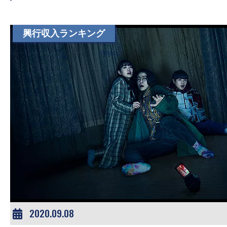
す。
映
興行収入ランキング
画
の
ネ
タ
を
み
ん
な
で
シ
ェ
ア
2020.09.08
し