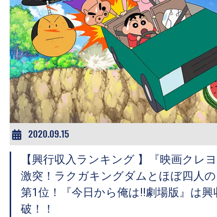
の
映
画
の
ネ
タ
が
満
載
2020.09.15
な
メ
【興行収入ランキング 】『映画ク
デ
激突！ラクガキングダムとほぼ四人の
ィ
第1位！『今日から俺は!!劇場版』は興
ア
破！！
で