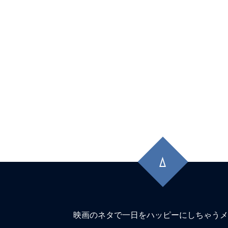
先
頭
に
戻
る
映画のネタで一日をハッピーにしちゃうメ