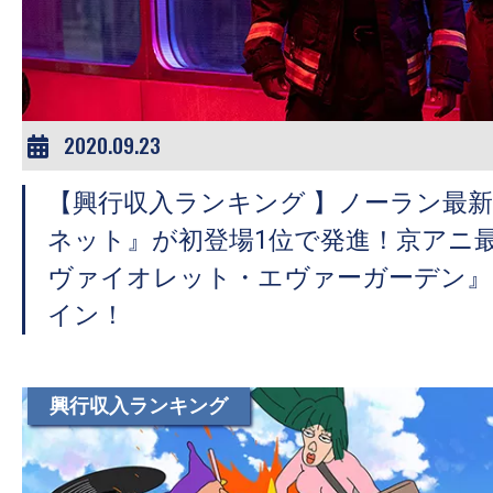
ア
登
場！
MOVIE
MARBIE（ム
2020.09.23
ー
【興行収入ランキング 】ノーラン最新作
ビ
ー
ネット』が初登場1位で発進！京アニ
マ
ヴァイオレット・エヴァーガーデン』
ー
イン！
ビ
ー）
は
興行収入ランキング
世
界
中