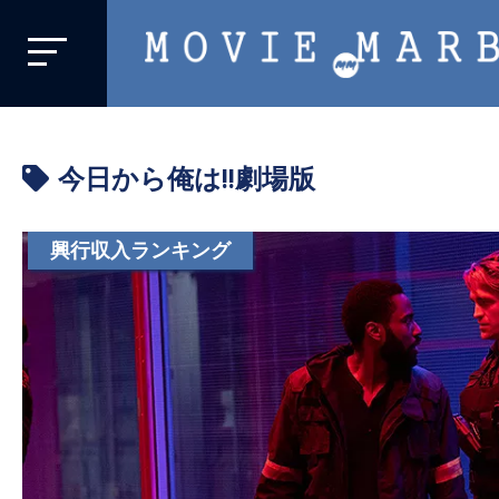
MOVIE
MARBIE
業
界
今日から俺は!!劇場版
初、
映
画
興行収入ランキング
バ
イ
ラ
ル
メ
デ
ィ