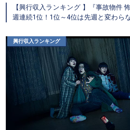
て
【興行収入ランキング 】『事故物件 
一
日
週連続1位！1位～4位は先週と変わら
を
ハ
興行収入ランキング
ッ
ピ
ー
に
し
ち
ゃ
お
う。